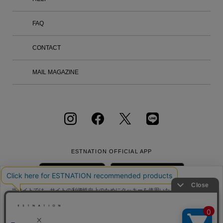
展途上国への支援を軸に、革新的なアウ
2026 / 27年秋冬コレクションで発表し
Wed. 大阪店 --> オンラインストアはこ
トドアギアと特別な体験を提供し続けて
た「KASURI」の発想の巡りと制作の過
ちらから >-->
います。 ※写真と取り扱い内容が異な
FAQ
程を表現した展示をエストネーション六
る場合がございます。 ※イベントの内
本木ヒルズ店2F イベントスペースで開
容は予告なく変更する場合があります。
催いたします。 場所：エストネーショ
8/7 Fri. - 8/19 Mon. 六本木ヒルズ店 -->
CONTACT
ン六本木ヒルズ店 2F 期間：2026年8月2
オンラインストアはこちらから ONLINE
0日（木） – 8月31日（月） -KASURI-
STORE --> ※イベントの内容は予告なく
あらかじめ染め分けた糸を用い、かすれ
MAIL MAGAZINE
変更する場合があります。 あらかじめ
たような模様を織り出す伝統技法「絣
ご了承ください。 ※詳細はスタッフま
織」を取り入れたシリーズ。絣糸と無地
でお問い合わせください。 お問い合わ
糸を組み合わせ、直線とかすれた面が交
せは コールセンター TEL：0120-503-9
錯するグラフィックを二重織りで表現し
71 （11:00～20:00） メールフォームで
ました。長方形のパターンからなる一枚
のお問い合わせ -->
の布に斜め方向から切り込みを入れ、立
体的なドレープを生み出しています。羽
おりは、胸元のボタンの留め位置を変え
ることで、襟をフードやストールのよう
ESTNATION OFFICIAL
APP
にアレンジして着用できます。 -ITAJIM
E SHIRT- ハンカチーフのようにコンパ
クトでフラットに折りたたむことができ
るシリーズに、京都の伝統的な染色技法
当サイトでは、サイトの利便性向上のためにクッキーを使用いたします。ボタン
である「板締め絞り」を取り入れたシャ
から同意の可否を選択してください。選択せずにページを移動した場合、クッキ
ツ。幾何学模様の柄は一点づつ異なり、
ーの使用に同意したことになります。クッキーを通じて収集する情報には「お客
会社概要
採用情報
利用規約
会員規約
手仕事を感じさせます。襟のボタンをは
クッキーポリシ
様個人を特定できる情報」は一切含まれておりません。詳細は
ー
をご確認ください。
個人情報保護方針
クッキーポリシー
ずし、内側に折り込むことで丸首シャツ