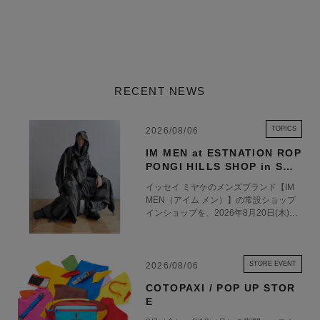
RECENT NEWS
TOPICS
2026/08/06
IM MEN at ESTNATION ROP
PONGI HILLS SHOP in SHO
P 8.20 OPEN
イッセイ ミヤケのメンズブランド【IM
MEN（アイム メン）】の常設ショップ
インショップを、2026年8月20日(木)に
エストネーション六本木ヒルズ店1階に
オープンいたします。 エストネーショ
ン六本木ヒルズ店におけるIM MENの常
設展開を通じて、ブランドの世界観をよ
STORE EVENT
2026/08/06
り深く体験いただける場を創出するとと
COTOPAXI / POP UP STOR
もに、ファッションを軸とした新たな価
E
値を発信してまいります。 2021年にス
タートしたIM MEN（アイム メン）は、