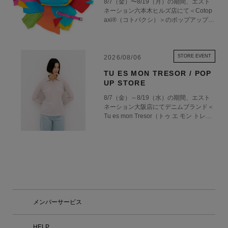
8/7（金）〜8/19（月）の期間、エスト
三宅一生の「一枚の布」という思想を男
ネーション六本木ヒルズ店にて＜Cotop
性の身体という視点から捉え、ものづく
axi®（コトパクシ）＞のポップアップス
りの可能性を追求しています。 ブラン
トアを開催いたします。アメリカ・ユタ
ド名の「アイム」は、70年代後半から9
州ソルトレイクシティで誕生した＜Coto
0年代にかけて展開していたブランド
paxi®＞は、「Gear for Good」をブラン
「アイム・プロダクト」から。知恵と工
ドコンセプトの掲げ、アウトドアギアを
STORE EVENT
2026/08/06
夫、好奇心やユーモア、驚きと発見とい
通して、世界の貧困削減や環境保護など
った、人間の創造性と感性から生まれる
TU ES MON TRESOR / POP
の社会貢献活動を行っています。 今回
実用的なプロダクトが、使う人と出会
UP STORE
のポップアップでは、フィリピンの縫製
う。その地平から新たな普遍性と美が生
工場の職人が、その日にある残布を自由
み出される。そんな精神を引き継いでい
8/7（金）～8/19（水）の期間、エスト
に組み合わせて作る特別なコレクション
ます。 IM MENは、衣服の構造や素材の
ネーション大阪店にてデニムブランド＜
「Del Día（デルディア）」を中心に展
研究を続けてきたメンバーそれぞれの専
Tu es mon Tresor（トゥ エ モン トレゾ
開。配色のルールはなく、すべては職人
門性を活かし、独自の視点による発想と
ア）＞のポップアップストアを開催いた
のインスピレーション次第！この世に全
技術を用いて、チームでのものづくりを
します。 デニムの他にもジャケットや
く同じ色の組み合わせは存在しない、正
行っています。互いのアイデアについて
カットソーなど幅広いバリエーションが
真正銘の「オンリーワン」です。 ＜Cot
議論を重ねながら実験的なプロセスを共
ラインナップ。ぜひこの特別な機会にお
opaxi®（コトパクシ）＞ Cotopaxi®(コ
有し、技術とデザイン、クリエイション
立ち寄りください。 ＜Tu es mon Tresor
トパクシ)は、創業者のDavis Smith(デイ
が一体となったものづくりを目指しま
（トゥ エ モン トレゾア）＞ 2010年よ
ビス・スミス)が南米で目の当たりにし
す。 【店舗情報】 東京都港区六本木6-1
り東京にてスタートし、2020年にデニ
た貧困問題を背景に、ハイクオリティな
0-2 六本木ヒルズ ヒルサイド けやき坂
ムブランドとしてリブランディング。デ
アウトドアギアを通して【貧困に苦しむ
コンプレックス1F 営業時間：11:00 – 2
ザイナーの佐原愛美氏は、“女性のため
メンバーサービス
人々を救う】という目的を持つアメリカ
0:00 オープン日：2026年8月20日
のセーフプレイスを作りたい”という思
ンブランド。2014年の創業以来、労働
（木） 特別展示「KASURI」 またショ
いで、女性の体形や感性に寄り添ったデ
者を守ること・環境保全に努める事・発
ップインショップのオープンに合わせ、
ニムを提案しています。 8/7 Fri. - 8/19
HELP