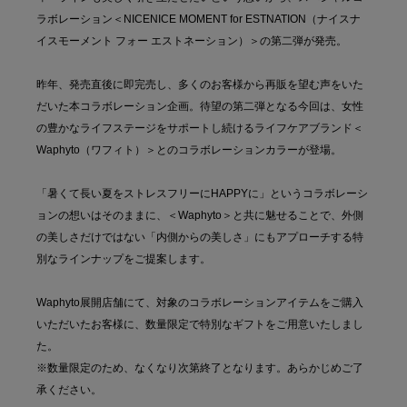
ラボレーション＜NICENICE MOMENT for ESTNATION（ナイスナ
イスモーメント フォー エストネーション）＞の第二弾が発売。
昨年、発売直後に即完売し、多くのお客様から再販を望む声をいた
だいた本コラボレーション企画。待望の第二弾となる今回は、女性
の豊かなライフステージをサポートし続けるライフケアブランド＜
Waphyto（ワフィト）＞とのコラボレーションカラーが登場。
「暑くて長い夏をストレスフリーにHAPPYに」というコラボレーシ
ョンの想いはそのままに、＜Waphyto＞と共に魅せることで、外側
の美しさだけではない「内側からの美しさ」にもアプローチする特
別なラインナップをご提案します。
Waphyto展開店舗にて、対象のコラボレーションアイテムをご購入
いただいたお客様に、数量限定で特別なギフトをご用意いたしまし
た。
※数量限定のため、なくなり次第終了となります。あらかじめご了
承ください。