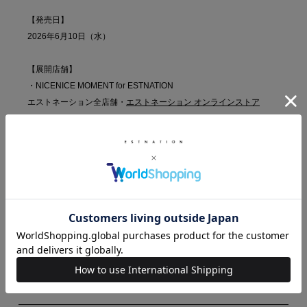
【発売日】
2026年6月10日（水）
【展開店舗】
・NICENICE MOMENT for ESTNATION
エストネーション全店舗・
エストネーション オンラインストア
・Waphyto
エストネーション六本木ヒルズ店・二子玉川店・大阪店
アッセンブルエストネーション GINZA SIX店・アトレ恵比寿店
※六本木ヒルズ店以外は期間限定の取り扱いとなります。
※イベントの内容は予告なく変更する場合があります。
オンラインストアはこちらから
ONLINE STORE