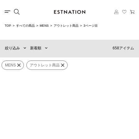
TOP
すべての商品
MENS
アウトレット商品
3ページ目
新着順
60件
おすすめ順
90件
658アイテム
絞り込み
新着順
価格の安い順
120件
価格の高い順
WOMENS
MENS
MENS
アウトレット商品
onegravity
onegravity
カテゴリー
レザー レッグアーマー
リバースシーム ジップフーディー
¥39,600
(40%OFF)
¥27,720
(30%OFF)
ブランド
onegravity
onegravity
×
販売タイプ
アウトレット商品
ボンディングニット フーディー
リバースシーム ワイドパンツ
¥30,800
(30%OFF)
¥30,800
(30%OFF)