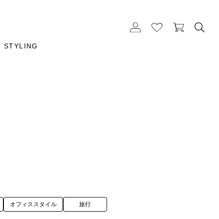
STYLING
オフィススタイル
旅行