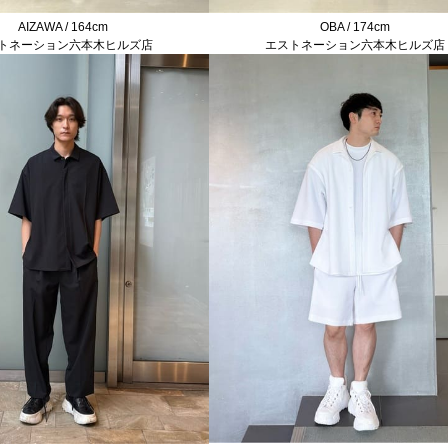
AIZAWA / 164cm
OBA / 174cm
トネーション六本木ヒルズ店
エストネーション六本木ヒルズ店