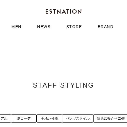
MEN
NEWS
STORE
BRAND
STAFF STYLING
ュアル
夏コーデ
手洗い可能
パンツスタイル
気温20度から25度