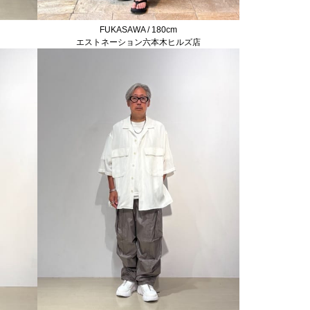
FUKASAWA / 180cm
エストネーション六本木ヒルズ店