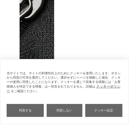
当サイトでは、サイトの利便性向上のためにクッキーを使用いたします。ボタン
から同意の可否を選択してください。選択せずにページを移動した場合、クッキ
ーの使用に同意したことになります。クッキーを通じて収集する情報には「お客
クッキーポリシ
様個人を特定できる情報」は一切含まれておりません。詳細は
ー
をご確認ください。
同意する
同意しない
クッキー設定
187,000
商品価格
¥
ガンメタリック
（税込）
カートに入れる
内容確認
サイズ カスタマイズ