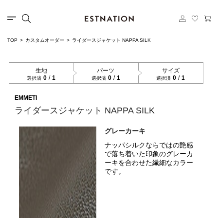
TOP
カスタムオーダー
ライダースジャケット NAPPA SILK
生地
パーツ
サイズ
0
/
1
0
/
1
0
/
1
選択済
選択済
選択済
EMMETI
ライダースジャケット NAPPA SILK
グレーカーキ
ナッパシルクならではの艶感
で落ち着いた印象のグレーカ
ーキを合わせた繊細なカラー
です。