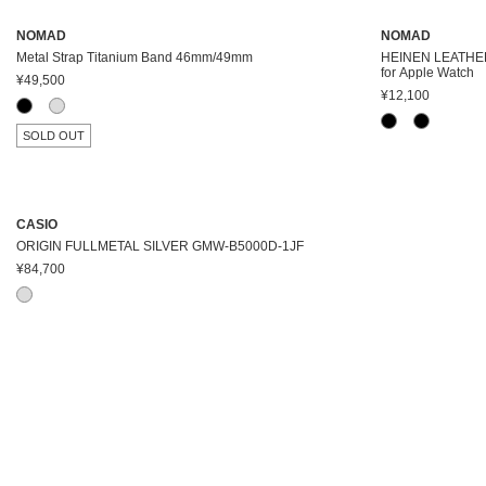
NOMAD
NOMAD
Metal Strap Titanium Band 46mm/49mm
HEINEN LEATHE
for Apple Watch
¥49,500
¥12,100
SOLD OUT
CASIO
ORIGIN FULLMETAL SILVER GMW-B5000D-1JF
¥84,700