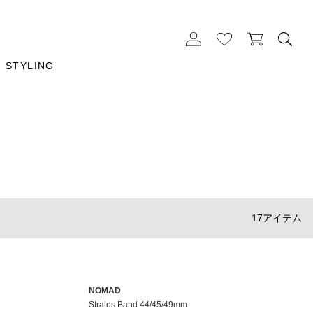
STYLING
17アイテム
NOMAD
Stratos Band 44/45/49mm