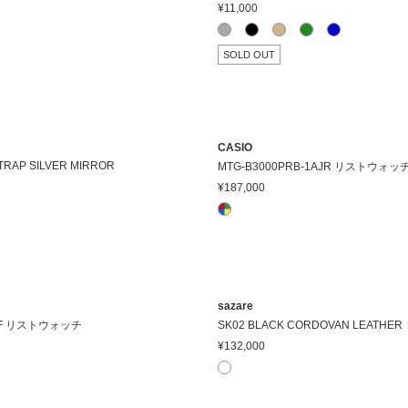
¥11,000
SOLD OUT
CASIO
e STRAP SILVER MIRROR
MTG-B3000PRB-1AJR リストウォッ
¥187,000
sazare
AJF リストウォッチ
SK02 BLACK CORDOVAN LEATH
¥132,000