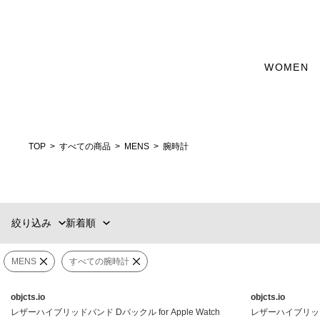
WOMEN
新着順
60件
おすすめ順
90件
価格の安い順
120件
価格の高い順
WOMENS
MENS
TOP
すべての商品
MENS
腕時計
カテゴリー
ブランド
絞り込み
新着順
販売タイプ
MENS
すべての腕時計
カラー
objcts.io
objcts.io
価格
¥
0
〜
¥
1,463,000
レザーハイブリッドバンド Dバックル for Apple Watch
レザーハイブリッドバン