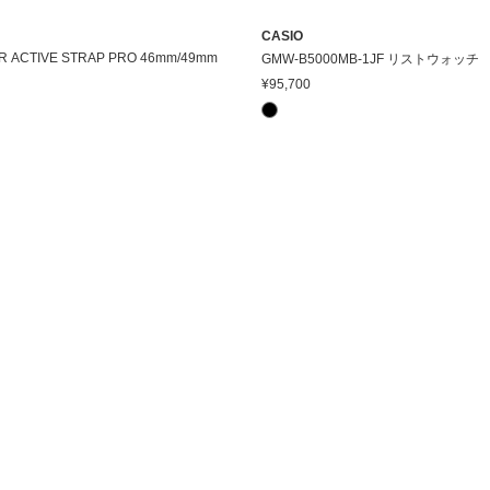
CASIO
R ACTIVE STRAP PRO 46mm/49mm
GMW-B5000MB-1JF リストウォッチ
¥95,700