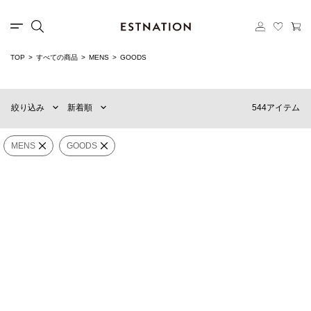
カテゴリー
TOP
すべての商品
MENS
GOODS
新着順
60件
選択する
おすすめ順
90件
544アイテム
絞り込み
新着順
価格の安い順
120件
価格の高い順
MENS
WOMENS
MENS
GOODS
Hippopotamus
Hippopotamus
×
カテゴリー
GOODS
ビッグカバソフトトイ《ESTNATION
ライトハンカチーフベア
EXCLUSIVE》
《ESTNATION EXCLUSIVE》
¥29,700
¥2,640
ブランド
WEXLEY
BOTTEGA VENETA
販売タイプ
MADISON V2 CORDURA COATED
BV1461SK-004 サングラス
¥15,950
¥62,700