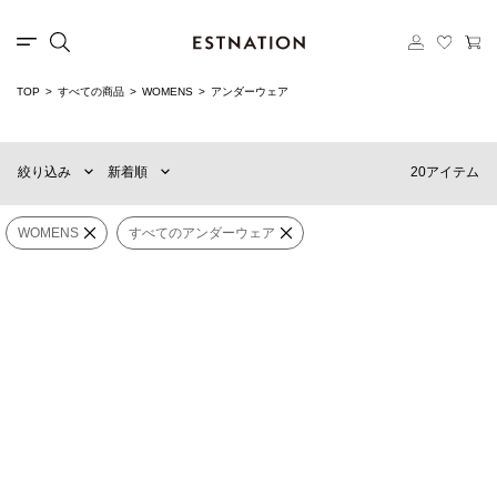
TOP
すべての商品
WOMENS
アンダーウェア
新着順
60件
おすすめ順
90件
20アイテム
絞り込み
新着順
価格の安い順
120件
価格の高い順
MENS
WOMENS
WOMENS
すべてのアンダーウェア
SPEEDO
SPEEDO
×
カテゴリー
すべてのアンダーウェア
レースミニワンピース
ハイライズハーフショーツ
¥22,000
¥11,550
ブランド
SPEEDO
NICENICE MOMENT
販売タイプ
レースセパレーツ
Bandeau《ESTNATION
EXCLUSIVE》
¥19,800
¥27,500