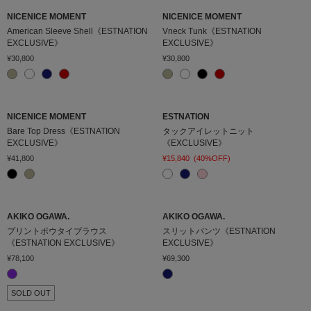
NICENICE MOMENT
NICENICE MOMENT
American Sleeve Shell《ESTNATION
Vneck Tunk《ESTNATION
EXCLUSIVE》
EXCLUSIVE》
¥30,800
¥30,800
NICENICE MOMENT
ESTNATION
Bare Top Dress《ESTNATION
タックアイレットニット
EXCLUSIVE》
《EXCLUSIVE》
¥41,800
¥15,840
(40%OFF)
AKIKO OGAWA.
AKIKO OGAWA.
プリントボウタイブラウス
スリットパンツ《ESTNATION
《ESTNATION EXCLUSIVE》
EXCLUSIVE》
¥78,100
¥69,300
SOLD OUT