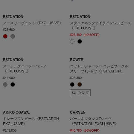
ESTNATION
ESTNATION
ノースリーブニット《EXCLUSIVE》
スクエアネックアイラインワンピース
《EXCLUSIVE》
¥28,600
¥26,400
(40%OFF)
ESTNATION
BOWTE
スーチングイージーパンツ
コットンジャージー コンビサークル
《EXCLUSIVE》
スリーブTシャツ《ESTNATION
EXCLUSIVE》
¥44,000
¥25,300
SOLD OUT
AKIKO OGAWA.
CARVEN
ドレープワンピース《ESTNATION
パールネックレスTシャツ
EXCLUSIVE》
《ESTNATION EXCLUSIVE》
¥143,000
¥40,700
(50%OFF)