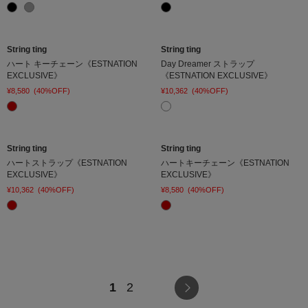
String ting
String ting
ハート キーチェーン《ESTNATION
Day Dreamer ストラップ
EXCLUSIVE》
《ESTNATION EXCLUSIVE》
¥8,580
(40%OFF)
¥10,362
(40%OFF)
String ting
String ting
ハートストラップ《ESTNATION
ハートキーチェーン《ESTNATION
EXCLUSIVE》
EXCLUSIVE》
¥10,362
(40%OFF)
¥8,580
(40%OFF)
1
2