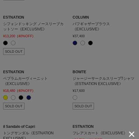
ESTNATION
COLUMN
シフォンドッキング ノースリーブカ
パフギャザーブラウス
ットソー《EXCLUSIVE》
《EXCLUSIVE》
¥13,200
(40%OFF)
¥37,400
SOLD OUT
ESTNATION
BOWTE
ペプラムカーヴィーニット
ジャージーサークルスリーブTシャツ
《EXCLUSIVE》
《ESTNATION EXCLUSIVE》
¥18,480
(40%OFF)
¥17,600
SOLD OUT
SOLD OUT
il Sandalo of Capri
ESTNATION
トングサンダル《ESTNATION
フレアスカート《EXCLUSIVE》
EXCLUSIVE》