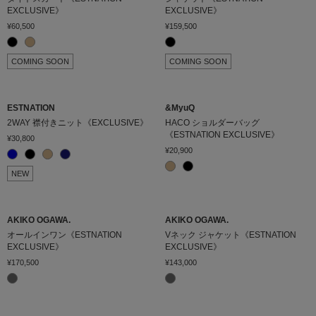
EXCLUSIVE》
EXCLUSIVE》
¥60,500
¥159,500
価格
¥
〜
¥
COMING SOON
COMING SOON
在庫
在庫ありのみ表示
すべて表示
ESTNATION
&MyuQ
2WAY 襟付きニット《EXCLUSIVE》
HACO ショルダーバッグ
《ESTNATION EXCLUSIVE》
¥30,800
¥20,900
NEW
AKIKO OGAWA.
AKIKO OGAWA.
オールインワン《ESTNATION
Vネック ジャケット《ESTNATION
EXCLUSIVE》
EXCLUSIVE》
¥170,500
¥143,000