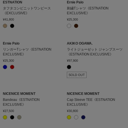
ESTNATION
Ernie Palo
タフタコンビニットワンピース
刺繍Tシャツ《ESTNATION
《EXCLUSIVE》
EXCLUSIVE》
¥41,800
¥25,300
Ernie Palo
AKIKO OGAWA.
リンガーTシャツ《ESTNATION
ライトジョーゼット ジャンプスーツ
EXCLUSIVE》
《ESTNATION EXCLUSIVE》
¥25,300
¥97,900
SOLD OUT
NICENICE MOMENT
NICENICE MOMENT
Bandeau《ESTNATION
Cap Sleeve TEE《ESTNATION
EXCLUSIVE》
EXCLUSIVE》
¥27,500
¥30,800