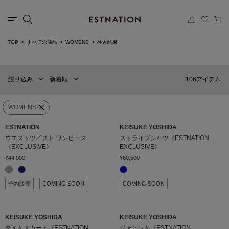
カテゴリー
TOP
すべての商品
WOMENS
検索結果
新着順
60件
選択する
おすすめ順
90件
106アイテム
絞り込み
新着順
価格の安い順
120件
価格の高い順
MENS
WOMENS
WOMENS
ESTNATION
KEISUKE YOSHIDA
カテゴリー
ウエストツイスト ワンピース
ストライプシャツ《ESTNATION
《EXCLUSIVE》
EXCLUSIVE》
¥44,000
¥60,500
ブランド
予約販売
COMING SOON
COMING SOON
販売タイプ
KEISUKE YOSHIDA
KEISUKE YOSHIDA
カラー
タイトスカート《ESTNATION
ジャケット《ESTNATION