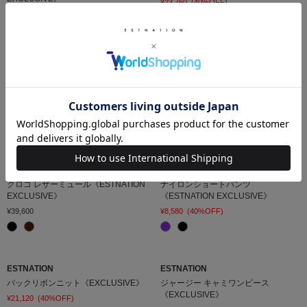
¥23,760
(40%OFF)
¥31,900
ESTNATION
ESTNATION
ペプラム ジレ《EXCLUSIVE》
パフスリーブ ブラウス
《EXCLUSIVE》
¥25,080
(40%OFF)
¥19,800
(40%OFF)
PELLICO SUNNY
Marmot
クロコ レザーミュール《ESTNATION
ナイロンショートパンツ
EXCLUSIVE》
《ESTNATION EXCLUSIVE》
¥39,600
¥8,580
(40%OFF)
ESTNATION
ESTNATION
バックリボンニット《EXCLUSIVE》
ジャージー キャミワンピース
《EXCLUSIVE》
¥21,120
(40%OFF)