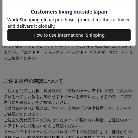
※ メールアドレスの追加を行っている場合は、追加のアドレスには
配信されませんので、ご注意ください。
メールが確認できない場合は、エラーにより注文が確定していない、も
しくは、メールアドレスへ正常に送信がされていない可能性がありま
す。
※ 注文内容の確認は、
『ご注文情報』
にてご確認ください。
注文が確定しているにもかかわらず、メールが届かない場合は恐れ入り
ますが、
『エストネーションオンラインストア カスタマーサポート』
ま
でご連絡ください。
ご注文内容の確認について
ご注文が完了した後、数分以内にご登録のメールアドレス宛にご注文の
受付を完了した旨をお知らせするメールを送信いたしますので、ご注文
内容に相違ないかをご確認ください。
会員登録をされた場合は、マイページ内の「
ご注文履歴
」ページからも
ご確認いただけます。
ご注文の受付完了をお知らせするメールが届かない場合、ご登録のメー
ルアドレスに相違ないかをご確認ください。
メールソフトやメールウイルス駆除ソフトの設定等により、弊社からの
各種メールが自動的に削除処理されている可能性もございますので、設