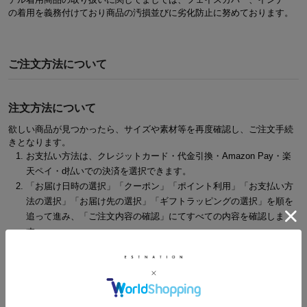
の着用を義務付けており商品の汚損並びに劣化防止に努めております。
ご注文方法について
注文方法について
欲しい商品が見つかったら、サイズや素材等を再度確認し、ご注文手続
きとなります。
お支払い方法は、クレジットカード・代金引換・Amazon Pay・楽
天ペイ・d払いでの決済を選択できます。
「お届け日時の選択」「クーポン」「ポイント利用」「お支払い方
法の選択」「お届け先の選択」「ギフトラッピングの選択」を順を
追って進み、「ご注文内容の確認」にてすべての内容を確認しま
す。
間違えがなければ、「この内容で購入する」ボタンをクリックする
と注文完了となります。
その他ご注文内容のキャンセル・変更、返品、不良品、修理につい
ては
『こちら』
から
ご登録のアドレスへご注文確定メールが配信されます。