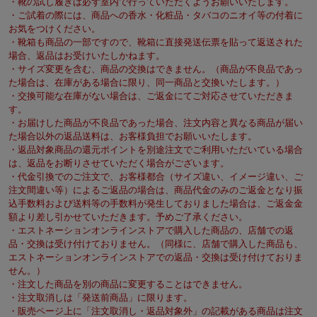
・靴の試し履きは必ず室内で行っていただくようお願いいたします。
・ご試着の際には、商品への香水・化粧品・タバコのニオイ等の付着に
お気をつけください。
・靴箱も商品の一部ですので、靴箱に直接発送伝票を貼って返送された
場合、返品はお受けいたしかねます。
・サイズ変更を含む、商品の交換はできません。（商品が不良品であっ
た場合は、在庫がある場合に限り、同一商品と交換いたします。）
・交換可能な在庫がない場合は、ご返金にてご対応させていただきま
す。
・お届けした商品が不良品であった場合、注文内容と異なる商品が届い
た場合以外の返品送料は、お客様負担でお願いいたします。
・返品対象商品の還元ポイントを別途注文でご利用いただいている場合
は、返品をお断りさせていただく場合がございます。
・代金引換でのご注文で、お客様都合（サイズ違い、イメージ違い、ご
注文間違い等）によるご返品の場合は、商品代金のみのご返金となり振
込手数料および送料等の手数料が発生しておりました場合は、ご返金金
額より差し引かせていただきます。予めご了承ください。
・エストネーションオンラインストアで購入した商品の、店舗での返
品・交換は受け付けておりません。（同様に、店舗で購入した商品も、
エストネーションオンラインストアでの返品・交換は受け付けておりま
せん。）
・注文した商品を別の商品に変更することはできません。
・注文取消しは「発送前商品」に限ります。
・販売ページ上に「注文取消し・返品対象外」の記載がある商品は注文