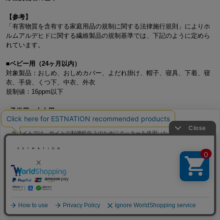
【参考】
「有害物質を含有する家庭用品の規制に関する法律施行規則」によりホ
ルムアルデヒドに関する繊維製品の規制基準では、下記のように定めら
れています。
■ベビー用（24ヶ月以内）
対象製品：おしめ、おしめカバー、よだれ掛け、帽子、寝具、下着、寝
衣、手袋、くつ下、中衣、外衣
規制値：16ppm以下
■子供用・大人用
対象製品：下着、寝衣、手袋、くつ下、たび
規制値：75ppm以下
当サイトでは、サイトの利便性向上のためにクッキーを使用いたします。ボタン
※ ppmは100万分の1の単位
から同意の可否を選択してください。選択せずにページを移動した場合、クッキ
ーの使用に同意したことになります。クッキーを通じて収集する情報には「お客
クッキーポリシ
様個人を特定できる情報」は一切含まれておりません。詳細は
ー
をご確認ください。
お支払い方法について
同意する
同意しない
クッキー設定
代金引換について