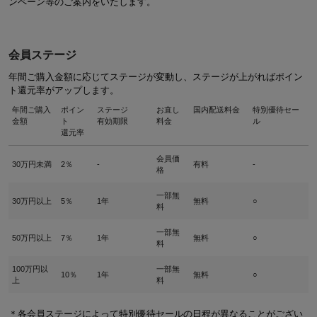
ンペーン等のご案内をいたします。
会員ステージ
年間ご購入金額に応じてステージが変動し、ステージが上がればポイン
ト還元率がアップします。
年間ご購入
ポイン
ステージ
お直し
国内配送料金
特別優待セー
金額
ト
有効期限
料金
ル
還元率
会員価
30万円未満
2％
-
有料
-
格
一部無
30万円以上
5％
1年
無料
○
料
一部無
50万円以上
7％
1年
無料
○
料
100万円以
一部無
10％
1年
無料
○
上
料
＊各会員ステージによって特別優待セールの日程が異なることがござい