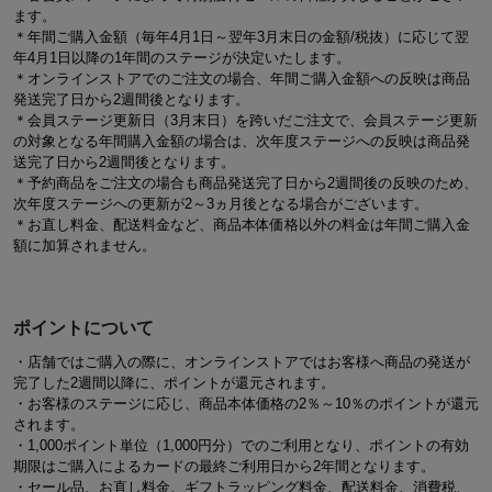
ます。
＊年間ご購入金額（毎年4月1日～翌年3月末日の金額/税抜）に応じて翌
年4月1日以降の1年間のステージが決定いたします。
＊オンラインストアでのご注文の場合、年間ご購入金額への反映は商品
発送完了日から2週間後となります。
＊会員ステージ更新日（3月末日）を跨いだご注文で、会員ステージ更新
の対象となる年間購入金額の場合は、次年度ステージへの反映は商品発
送完了日から2週間後となります。
＊予約商品をご注文の場合も商品発送完了日から2週間後の反映のため、
次年度ステージへの更新が2～3ヵ月後となる場合がございます。
＊お直し料金、配送料金など、商品本体価格以外の料金は年間ご購入金
額に加算されません。
ポイントについて
・店舗ではご購入の際に、オンラインストアではお客様へ商品の発送が
完了した2週間以降に、ポイントが還元されます。
・お客様のステージに応じ、商品本体価格の2％～10％のポイントが還元
されます。
・1,000ポイント単位（1,000円分）でのご利用となり、ポイントの有効
期限はご購入によるカードの最終ご利用日から2年間となります。
・セール品、お直し料金、ギフトラッピング料金、配送料金、消費税、