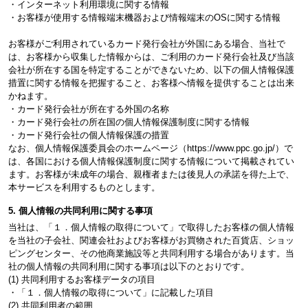
・インターネット利用環境に関する情報
・お客様が使用する情報端末機器および情報端末のOSに関する情報
お客様がご利用されているカード発行会社が外国にある場合、当社で
は、お客様から収集した情報からは、ご利用のカード発行会社及び当該
会社が所在する国を特定することができないため、以下の個人情報保護
措置に関する情報を把握すること、お客様へ情報を提供することは出来
かねます。
・カード発行会社が所在する外国の名称
・カード発行会社の所在国の個人情報保護制度に関する情報
・カード発行会社の個人情報保護の措置
なお、個人情報保護委員会のホームページ（https://www.ppc.go.jp/）で
は、各国における個人情報保護制度に関する情報について掲載されてい
ます。お客様が未成年の場合、親権者または後見人の承諾を得た上で、
本サービスを利用するものとします。
5. 個人情報の共同利用に関する事項
当社は、「１．個人情報の取得について」で取得したお客様の個人情報
を当社の子会社、関連会社およびお客様がお買物された百貨店、ショッ
ピングセンター、その他商業施設等と共同利用する場合があります。当
社の個人情報の共同利用に関する事項は以下のとおりです。
(1) 共同利用するお客様データの項目
・「１．個人情報の取得について」に記載した項目
(2) 共同利用者の範囲