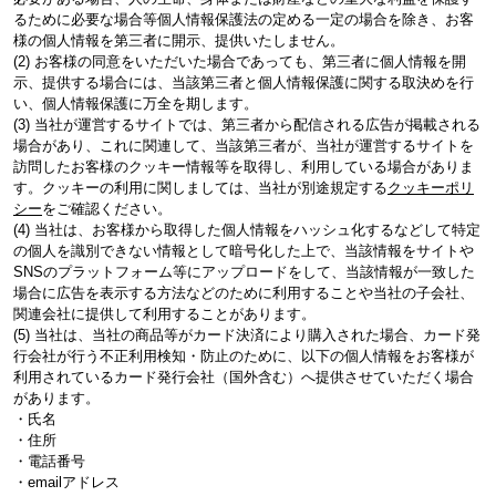
るために必要な場合等個人情報保護法の定める一定の場合を除き、お客
様の個人情報を第三者に開示、提供いたしません。
(2) お客様の同意をいただいた場合であっても、第三者に個人情報を開
示、提供する場合には、当該第三者と個人情報保護に関する取決めを行
い、個人情報保護に万全を期します。
(3) 当社が運営するサイトでは、第三者から配信される広告が掲載される
場合があり、これに関連して、当該第三者が、当社が運営するサイトを
訪問したお客様のクッキー情報等を取得し、利用している場合がありま
す。クッキーの利用に関しましては、当社が別途規定する
クッキーポリ
シー
をご確認ください。
(4) 当社は、お客様から取得した個人情報をハッシュ化するなどして特定
の個人を識別できない情報として暗号化した上で、当該情報をサイトや
SNSのプラットフォーム等にアップロードをして、当該情報が一致した
場合に広告を表示する方法などのために利用することや当社の子会社、
関連会社に提供して利用することがあります。
(5) 当社は、当社の商品等がカード決済により購入された場合、カード発
行会社が行う不正利用検知・防止のために、以下の個人情報をお客様が
利用されているカード発行会社（国外含む）へ提供させていただく場合
があります。
・氏名
・住所
・電話番号
・emailアドレス