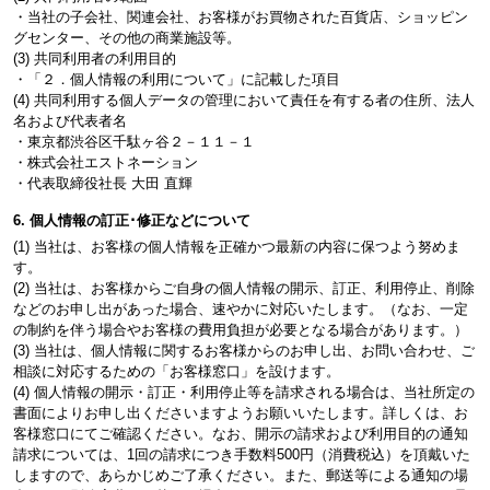
・当社の子会社、関連会社、お客様がお買物された百貨店、ショッピン
グセンター、その他の商業施設等。
(3) 共同利用者の利用目的
・「２．個人情報の利用について」に記載した項目
(4) 共同利用する個人データの管理において責任を有する者の住所、法人
名および代表者名
・東京都渋谷区千駄ヶ谷２－１１－１
・株式会社エストネーション
・代表取締役社長 大田 直輝
6. 個人情報の訂正･修正などについて
(1) 当社は、お客様の個人情報を正確かつ最新の内容に保つよう努めま
す。
(2) 当社は、お客様からご自身の個人情報の開示、訂正、利用停止、削除
などのお申し出があった場合、速やかに対応いたします。（なお、一定
の制約を伴う場合やお客様の費用負担が必要となる場合があります。）
(3) 当社は、個人情報に関するお客様からのお申し出、お問い合わせ、ご
相談に対応するための「お客様窓口」を設けます。
(4) 個人情報の開示・訂正・利用停止等を請求される場合は、当社所定の
書面によりお申し出くださいますようお願いいたします。詳しくは、お
客様窓口にてご確認ください。なお、開示の請求および利用目的の通知
請求については、1回の請求につき手数料500円（消費税込）を頂戴いた
しますので、あらかじめご了承ください。また、郵送等による通知の場