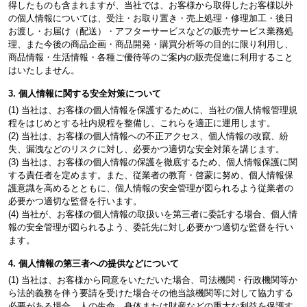
得したものも含まれますが、当社では、お客様から取得したお客様以外
の個人情報については、受注・お取り置き・売上処理・修理加工・後日
お渡し・お届け（配送）・アフターサービスなどの販売サービス業務処
理、また今後の商品企画・商品開発・購買分析等の目的に限り利用し、
商品情報・生活情報・各種ご優待等のご案内の販売促進に利用すること
はいたしません。
3. 個人情報に関する安全対策について
(1) 当社は、お客様の個人情報を保護するために、当社の個人情報管理規
程をはじめとする社内規程を整備し、これらを適正に運用します。
(2) 当社は、お客様の個人情報への不正アクセス、個人情報の改竄、紛
失、漏洩などのリスクに対し、必要かつ適切な安全対策を講じます。
(3) 当社は、お客様の個人情報の保護を徹底するため、個人情報保護に関
する責任者を定めます。また、従業者の教育・啓蒙に努め、個人情報保
護意識を高めるとともに、個人情報の安全管理が図られるよう従業者の
必要かつ適切な監督を行います。
(4) 当社が、お客様の個人情報の取扱いを第三者に委託する場合、個人情
報の安全管理が図られるよう、委託先に対し必要かつ適切な監督を行い
ます。
4. 個人情報の第三者への提供などについて
(1) 当社は、お客様から同意をいただいた場合、司法機関・行政機関等か
ら法的義務を伴う要請を受けた場合その他当該機関等に対して協力する
必要がある場合、人の生命、身体または財産などの重大な利益を保護す