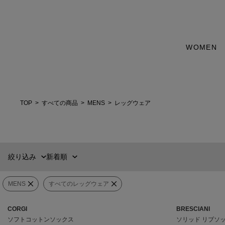
WOMEN
新着順
60件
おすすめ順
90件
価格の安い順
120件
価格の高い順
WOMENS
MENS
TOP
すべての商品
MENS
レッグウェア
カテゴリー
ブランド
絞り込み
新着順
販売タイプ
MENS
すべてのレッグウェア
カラー
CORGI
BRESCIANI
価格
¥
0
〜
¥
1,463,000
ソフトコットンソックス
ソリッド リブソ