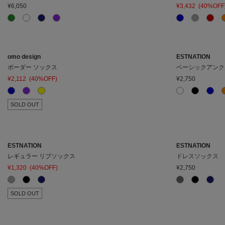
¥6,050
¥3,432
(40%OFF
在庫ありのみ表
すべて表
在庫
示
示
omo design
ESTNATION
ボーダー ソックス
ベーシックアンク
¥2,112
(40%OFF)
¥2,750
SOLD OUT
ESTNATION
ESTNATION
レギュラー リブソックス
ドレスソックス
¥1,320
(40%OFF)
¥2,750
SOLD OUT