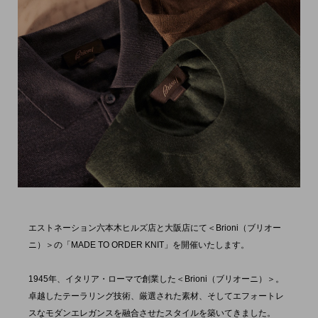
エストネーション六本木ヒルズ店と大阪店にて＜Brioni（ブリオー
ニ）＞の「MADE TO ORDER KNIT」を開催いたします。
1945年、イタリア・ローマで創業した＜Brioni（ブリオーニ）＞。
卓越したテーラリング技術、厳選された素材、そしてエフォートレ
スなモダンエレガンスを融合させたスタイルを築いてきました。