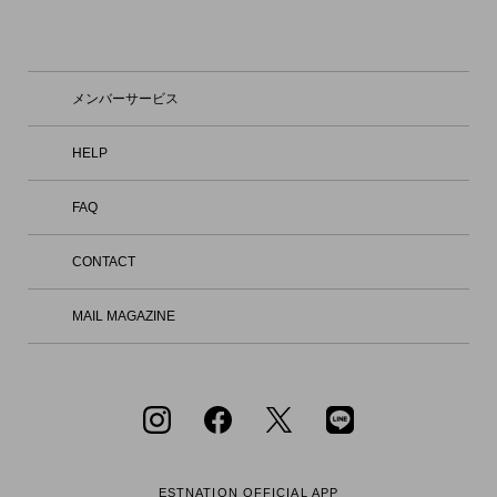
り深く体験いただける場を創出するとと
もに、ファッションを軸とした新たな価
値を発信してまいります。 2021年にス
タートしたIM MEN（アイム メン）は、
三宅一生の「一枚の布」という思想を男
メンバーサービス
性の身体という視点から捉え、ものづく
りの可能性を追求しています。 ブラン
ド名の「アイム」は、70年代後半から9
HELP
0年代にかけて展開していたブランド
「アイム・プロダクト」から。知恵と工
FAQ
夫、好奇心やユーモア、驚きと発見とい
った、人間の創造性と感性から生まれる
実用的なプロダクトが、使う人と出会
CONTACT
う。その地平から新たな普遍性と美が生
み出される。そんな精神を引き継いでい
ます。 IM MENは、衣服の構造や素材の
MAIL MAGAZINE
研究を続けてきたメンバーそれぞれの専
門性を活かし、独自の視点による発想と
技術を用いて、チームでのものづくりを
行っています。互いのアイデアについて
議論を重ねながら実験的なプロセスを共
有し、技術とデザイン、クリエイション
が一体となったものづくりを目指しま
す。 【店舗情報】 東京都港区六本木6-1
0-2 六本木ヒルズ ヒルサイド けやき坂
ESTNATION OFFICIAL
APP