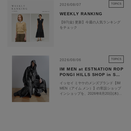
TOPICS
2026/08/07
WEEKLY RANKING
【8/7(金) 更新】今週の人気ランキング
をチェック
TOPICS
2026/08/06
IM MEN at ESTNATION ROP
PONGI HILLS SHOP in SHO
P 8.20 OPEN
イッセイ ミヤケのメンズブランド【IM
MEN（アイム メン）】の常設ショップ
インショップを、2026年8月20日(木)に
エストネーション六本木ヒルズ店1階に
オープンいたします。 エストネーショ
ン六本木ヒルズ店におけるIM MENの常
設展開を通じて、ブランドの世界観をよ
り深く体験いただける場を創出するとと
もに、ファッションを軸とした新たな価
値を発信してまいります。 2021年にス