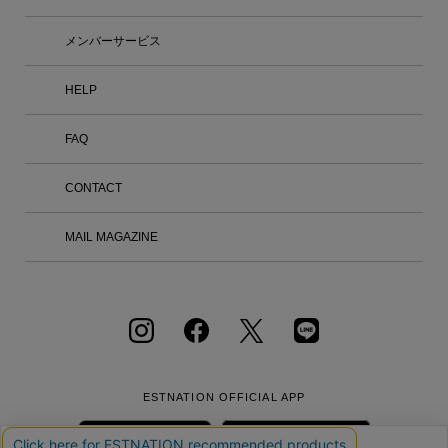
タートしたIM MEN（アイム メン）は、
三宅一生の「一枚の布」という思想を男
メンバーサービス
性の身体という視点から捉え、ものづく
りの可能性を追求しています。 ブラン
ド名の「アイム」は、70年代後半から9
HELP
0年代にかけて展開していたブランド
「アイム・プロダクト」から。知恵と工
FAQ
夫、好奇心やユーモア、驚きと発見とい
った、人間の創造性と感性から生まれる
実用的なプロダクトが、使う人と出会
CONTACT
う。その地平から新たな普遍性と美が生
み出される。そんな精神を引き継いでい
ます。 IM MENは、衣服の構造や素材の
MAIL MAGAZINE
研究を続けてきたメンバーそれぞれの専
門性を活かし、独自の視点による発想と
技術を用いて、チームでのものづくりを
行っています。互いのアイデアについて
議論を重ねながら実験的なプロセスを共
有し、技術とデザイン、クリエイション
が一体となったものづくりを目指しま
す。 【店舗情報】 東京都港区六本木6-1
0-2 六本木ヒルズ ヒルサイド けやき坂
ESTNATION OFFICIAL
APP
コンプレックス1F 営業時間：11:00 – 2
0:00 オープン日：2026年8月20日