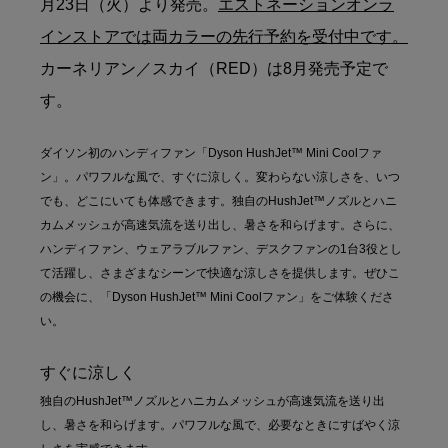
月23日（火）より発売。
エストネーションオンラ
インストアでは両カラーの先行予約を受付中です。
カーネリアン／スカイ（RED）は8月発売予定で
す。
ダイソン初のハンディファン「Dyson HushJet™ Mini Coolファ
ン」。パワフルな風で、すぐに涼しく。変わらない涼しさを、いつ
でも、どこにいても体感できます。独自のHushJet™ノズルとハニ
カムメッシュが高速気流を送り出し、暑さを和らげます。さらに、
ハンディファン、ウェアラブルファン、デスクファンの1台3役とし
て活躍し、さまざまなシーンで快適な涼しさを提供します。ぜひこ
の機会に、「Dyson HushJet™ Mini Coolファン」をご体験くださ
い。
すぐに涼しく
独自のHushJet™ノズルとハニカムメッシュが高速気流を送り出
し、暑さを和らげます。パワフルな風で、必要なときにすばやく涼