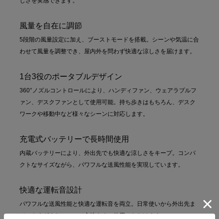
しさを実感できます。
風量を自在に調節
5段階の風量設定に加え、ブーストモードを搭載。シーンや気温に合
わせて風量を調整でき、屋内外を問わず快適な涼しさを届けます。
1台3役のポータブルデザイン
360°ノズルコントロールにより、ハンディファン、ウェアラブルフ
ァン、デスクファンとして使用可能。持ち歩きはもちろん、デスク
ワークや移動中など様々なシーンに対応します。
充電式バッテリーで長時間使用
内蔵バッテリーにより、外出先でも快適な涼しさをキープ。コンパ
クトなサイズながら、パワフルな送風性能を実現しています。
快適な運転音設計
パワフルな送風性能と快適な運転音を両立。日常使いから外出先ま
で、さまざまなシーンで心地よくご使用いただけます。