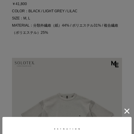
￥41,800
COLOR：BLACK / LIGHT GREY / LILAC
SIZE：M, L
MATERIAL：分類外繊維（紙）44% / ポリエステル31% / 複合繊維
（ポリエステル）25%