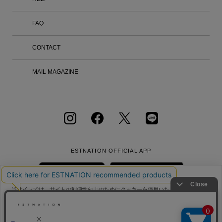
展途上国への支援を軸に、革新的なアウ
2026 / 27年秋冬コレクションで発表し
Wed. 大阪店 --> オンラインストアはこ
トドアギアと特別な体験を提供し続けて
た「KASURI」の発想の巡りと制作の過
ちらから >-->
います。 ※写真と取り扱い内容が異な
FAQ
程を表現した展示をエストネーション六
る場合がございます。 ※イベントの内
本木ヒルズ店2F イベントスペースで開
容は予告なく変更する場合があります。
催いたします。 場所：エストネーショ
8/7 Fri. - 8/19 Mon. 六本木ヒルズ店 -->
CONTACT
ン六本木ヒルズ店 2F 期間：2026年8月2
オンラインストアはこちらから ONLINE
0日（木） – 8月31日（月） -KASURI-
STORE --> ※イベントの内容は予告なく
あらかじめ染め分けた糸を用い、かすれ
MAIL MAGAZINE
変更する場合があります。 あらかじめ
たような模様を織り出す伝統技法「絣
ご了承ください。 ※詳細はスタッフま
織」を取り入れたシリーズ。絣糸と無地
でお問い合わせください。 お問い合わ
糸を組み合わせ、直線とかすれた面が交
せは コールセンター TEL：0120-503-9
錯するグラフィックを二重織りで表現し
71 （11:00～20:00） メールフォームで
ました。長方形のパターンからなる一枚
のお問い合わせ -->
の布に斜め方向から切り込みを入れ、立
体的なドレープを生み出しています。羽
おりは、胸元のボタンの留め位置を変え
ることで、襟をフードやストールのよう
ESTNATION OFFICIAL
APP
にアレンジして着用できます。 -ITAJIM
E SHIRT- ハンカチーフのようにコンパ
クトでフラットに折りたたむことができ
るシリーズに、京都の伝統的な染色技法
当サイトでは、サイトの利便性向上のためにクッキーを使用いたします。ボタン
である「板締め絞り」を取り入れたシャ
から同意の可否を選択してください。選択せずにページを移動した場合、クッキ
ツ。幾何学模様の柄は一点づつ異なり、
ーの使用に同意したことになります。クッキーを通じて収集する情報には「お客
会社概要
採用情報
利用規約
会員規約
手仕事を感じさせます。襟のボタンをは
クッキーポリシ
様個人を特定できる情報」は一切含まれておりません。詳細は
ー
個人情報保護方針
クッキーポリシー
をご確認ください。
ずし、内側に折り込むことで丸首シャツ