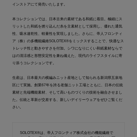
インストアにて発売いたします。
本コレクションでは、日本古来の素材である和紙に着目。極細にス
リットした和紙を撚り込んだ糸を主素材として採用し、優れた通気
性、吸水速乾性、軽量性を実現しました。さらに、帝人フロンティ
ア（株）の多機能繊維SOLOTEX®をミックスすることで、快適なス
トレッチ性と動きやすさを付加。シワになりにくい和紙素材ならで
はの清涼感と形態安定性を兼ね備えた、現代のライフスタイルに寄
り添うコレクションです。
生産は、日本最大の横編みニット産地として知られる新潟県五泉地
区にて実施。創業67年を誇る老舗ニット工場とともに、日本の伝統
素材と先端機能素材、そして高いものづくりの技術を融合させまし
た。伝統と革新が交差する、新しいデイリーウェアをぜひご覧くだ
さい。
SOLOTEX®は、帝人フロンティア株式会社の機能繊維で