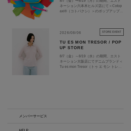
8/7（金）〜8/19（月）の期間、エスト
三宅一生の「一枚の布」という思想を男
ネーション六本木ヒルズ店にて＜Cotop
性の身体という視点から捉え、ものづく
axi®（コトパクシ）＞のポップアップス
りの可能性を追求しています。 ブラン
トアを開催いたします。アメリカ・ユタ
ド名の「アイム」は、70年代後半から9
州ソルトレイクシティで誕生した＜Coto
0年代にかけて展開していたブランド
paxi®＞は、「Gear for Good」をブラン
「アイム・プロダクト」から。知恵と工
ドコンセプトの掲げ、アウトドアギアを
STORE EVENT
2026/08/06
夫、好奇心やユーモア、驚きと発見とい
通して、世界の貧困削減や環境保護など
った、人間の創造性と感性から生まれる
TU ES MON TRESOR / POP
の社会貢献活動を行っています。 今回
実用的なプロダクトが、使う人と出会
UP STORE
のポップアップでは、フィリピンの縫製
う。その地平から新たな普遍性と美が生
工場の職人が、その日にある残布を自由
み出される。そんな精神を引き継いでい
8/7（金）～8/19（水）の期間、エスト
に組み合わせて作る特別なコレクション
ます。 IM MENは、衣服の構造や素材の
ネーション大阪店にてデニムブランド＜
「Del Día（デルディア）」を中心に展
研究を続けてきたメンバーそれぞれの専
Tu es mon Tresor（トゥ エ モン トレゾ
開。配色のルールはなく、すべては職人
門性を活かし、独自の視点による発想と
ア）＞のポップアップストアを開催いた
のインスピレーション次第！この世に全
技術を用いて、チームでのものづくりを
します。 デニムの他にもジャケットや
く同じ色の組み合わせは存在しない、正
行っています。互いのアイデアについて
カットソーなど幅広いバリエーションが
真正銘の「オンリーワン」です。 ＜Cot
議論を重ねながら実験的なプロセスを共
ラインナップ。ぜひこの特別な機会にお
opaxi®（コトパクシ）＞ Cotopaxi®(コ
有し、技術とデザイン、クリエイション
立ち寄りください。 ＜Tu es mon Tresor
トパクシ)は、創業者のDavis Smith(デイ
が一体となったものづくりを目指しま
（トゥ エ モン トレゾア）＞ 2010年よ
ビス・スミス)が南米で目の当たりにし
す。 【店舗情報】 東京都港区六本木6-1
り東京にてスタートし、2020年にデニ
た貧困問題を背景に、ハイクオリティな
0-2 六本木ヒルズ ヒルサイド けやき坂
ムブランドとしてリブランディング。デ
アウトドアギアを通して【貧困に苦しむ
コンプレックス1F 営業時間：11:00 – 2
ザイナーの佐原愛美氏は、“女性のため
メンバーサービス
人々を救う】という目的を持つアメリカ
0:00 オープン日：2026年8月20日
のセーフプレイスを作りたい”という思
ンブランド。2014年の創業以来、労働
（木） 特別展示「KASURI」 またショ
いで、女性の体形や感性に寄り添ったデ
者を守ること・環境保全に努める事・発
ップインショップのオープンに合わせ、
ニムを提案しています。 8/7 Fri. - 8/19
HELP