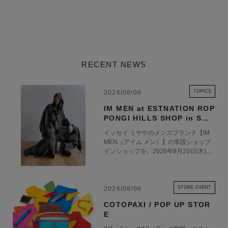
RECENT NEWS
TOPICS
2026/08/06
IM MEN at ESTNATION ROP
PONGI HILLS SHOP in SHO
P 8.20 OPEN
イッセイ ミヤケのメンズブランド【IM
MEN（アイム メン）】の常設ショップ
インショップを、2026年8月20日(木)に
エストネーション六本木ヒルズ店1階に
オープンいたします。 エストネーショ
ン六本木ヒルズ店におけるIM MENの常
設展開を通じて、ブランドの世界観をよ
STORE EVENT
2026/08/06
り深く体験いただける場を創出するとと
COTOPAXI / POP UP STOR
もに、ファッションを軸とした新たな価
E
値を発信してまいります。 2021年にス
タートしたIM MEN（アイム メン）は、