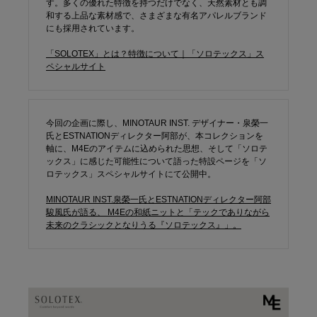
す。多くの優れた特徴を持つだけでなく、天然素材とも調
和する上品な素材感で、さまざまな有名アパレルブランド
にも採用されています。
「SOLOTEX」とは？特徴について｜「ソロテックス」ス
ペシャルサイト
今回の企画に際し、MINOTAUR INST. デザイナー・泉榮一
氏とESTNATIONディレクター阿部が、本コレクションを
軸に、M4Eのアイテムに込められた思想、そして「ソロテ
ックス」に感じた可能性について語った特設ページを「ソ
ロテックス」スペシャルサイトにて公開中。
MINOTAUR INST.泉榮一氏とESTNATIONディレクター阿部
駿風氏が語る、 M4Eの和紙ニットと「テックでありながら
未来のクラシックとなりうる『ソロテックス』」。