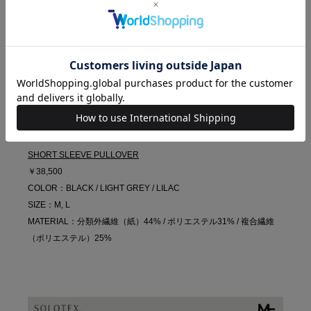
SHORT SLEEVE PULLOVER
￥38,500
COLOR：BLACK / LIGHT GREY / LILAC
SIZE：M, L
MATERIAL：分類外繊維（紙）44% / ポリエステル31% / 複合繊維
（ポリエステル）25%