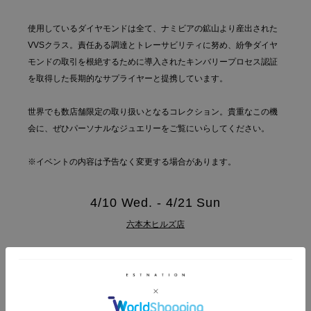
使用しているダイヤモンドは全て、ナミビアの鉱山より産出された
VVSクラス。責任ある調達とトレーサビリティに努め、紛争ダイヤ
モンドの取引を根絶するために導入されたキンバリープロセス認証
を取得した長期的なサプライヤーと提携しています。
世界でも数店舗限定の取り扱いとなるコレクション。貴重なこの機
会に、ぜひパーソナルなジュエリーをご覧にいらしてください。
※イベントの内容は予告なく変更する場合があります。
4/10 Wed. - 4/21 Sun
六本木ヒルズ店