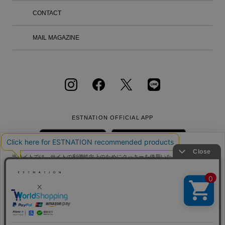
実用的なプロダクトが、使う人と出会
CONTACT
う。その地平から新たな普遍性と美が生
み出される。そんな精神を引き継いでい
ます。 IM MENは、衣服の構造や素材の
MAIL MAGAZINE
研究を続けてきたメンバーそれぞれの専
門性を活かし、独自の視点による発想と
技術を用いて、チームでのものづくりを
行っています。互いのアイデアについて
議論を重ねながら実験的なプロセスを共
有し、技術とデザイン、クリエイション
が一体となったものづくりを目指しま
す。 【店舗情報】 東京都港区六本木6-1
0-2 六本木ヒルズ ヒルサイド けやき坂
ESTNATION OFFICIAL
APP
コンプレックス1F 営業時間：11:00 – 2
0:00 オープン日：2026年8月20日
（木） 特別展示「KASURI」 またショ
ップインショップのオープンに合わせ、
当サイトでは、サイトの利便性向上のためにクッキーを使用いたします。ボタン
2026 / 27年秋冬コレクションで発表し
から同意の可否を選択してください。選択せずにページを移動した場合、クッキ
た「KASURI」の発想の巡りと制作の過
ーの使用に同意したことになります。クッキーを通じて収集する情報には「お客
会社概要
採用情報
利用規約
会員規約
程を表現した展示をエストネーション六
クッキーポリシ
様個人を特定できる情報」は一切含まれておりません。詳細は
ー
個人情報保護方針
クッキーポリシー
をご確認ください。
本木ヒルズ店2F イベントスペースで開
催いたします。 場所：エストネーショ
特定商取引法に基づく通販の表記
ン六本木ヒルズ店 2F 期間：2026年8月2
0日（木） – 8月31日（月） -KASURI-
同意する
同意しない
クッキー設定
あらかじめ染め分けた糸を用い、かすれ