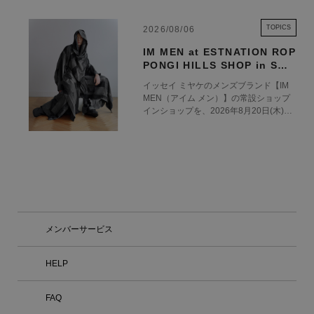
TOPICS
2026/08/06
IM MEN at ESTNATION ROP
PONGI HILLS SHOP in SHO
P 8.20 OPEN
イッセイ ミヤケのメンズブランド【IM
MEN（アイム メン）】の常設ショップ
インショップを、2026年8月20日(木)に
エストネーション六本木ヒルズ店1階に
オープンいたします。 エストネーショ
ン六本木ヒルズ店におけるIM MENの常
設展開を通じて、ブランドの世界観をよ
り深く体験いただける場を創出するとと
もに、ファッションを軸とした新たな価
値を発信してまいります。 2021年にス
タートしたIM MEN（アイム メン）は、
三宅一生の「一枚の布」という思想を男
メンバーサービス
性の身体という視点から捉え、ものづく
りの可能性を追求しています。 ブラン
ド名の「アイム」は、70年代後半から9
HELP
0年代にかけて展開していたブランド
「アイム・プロダクト」から。知恵と工
FAQ
夫、好奇心やユーモア、驚きと発見とい
った、人間の創造性と感性から生まれる