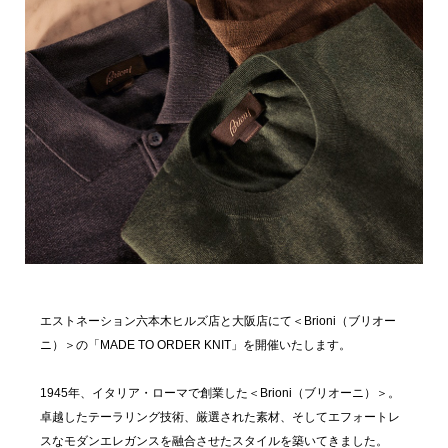
エストネーション六本木ヒルズ店と大阪店にて＜Brioni（ブリオー
ニ）＞の「MADE TO ORDER KNIT」を開催いたします。
1945年、イタリア・ローマで創業した＜Brioni（ブリオーニ）＞。
卓越したテーラリング技術、厳選された素材、そしてエフォートレ
スなモダンエレガンスを融合させたスタイルを築いてきました。