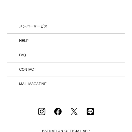
り深く体験いただける場を創出するとと
もに、ファッションを軸とした新たな価
値を発信してまいります。 2021年にス
タートしたIM MEN（アイム メン）は、
三宅一生の「一枚の布」という思想を男
メンバーサービス
性の身体という視点から捉え、ものづく
りの可能性を追求しています。 ブラン
ド名の「アイム」は、70年代後半から9
HELP
0年代にかけて展開していたブランド
「アイム・プロダクト」から。知恵と工
FAQ
夫、好奇心やユーモア、驚きと発見とい
った、人間の創造性と感性から生まれる
実用的なプロダクトが、使う人と出会
CONTACT
う。その地平から新たな普遍性と美が生
み出される。そんな精神を引き継いでい
ます。 IM MENは、衣服の構造や素材の
MAIL MAGAZINE
研究を続けてきたメンバーそれぞれの専
門性を活かし、独自の視点による発想と
技術を用いて、チームでのものづくりを
行っています。互いのアイデアについて
議論を重ねながら実験的なプロセスを共
有し、技術とデザイン、クリエイション
が一体となったものづくりを目指しま
す。 【店舗情報】 東京都港区六本木6-1
0-2 六本木ヒルズ ヒルサイド けやき坂
ESTNATION OFFICIAL
APP