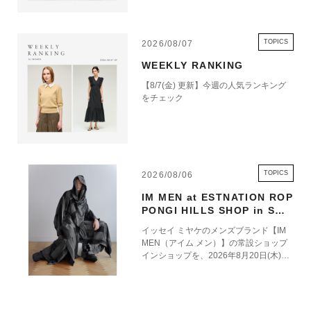
TOPICS
2026/08/07
WEEKLY RANKING
【8/7(金) 更新】今週の人気ランキング
をチェック
TOPICS
2026/08/06
IM MEN at ESTNATION ROP
PONGI HILLS SHOP in SHO
P 8.20 OPEN
イッセイ ミヤケのメンズブランド【IM
MEN（アイム メン）】の常設ショップ
インショップを、2026年8月20日(木)に
エストネーション六本木ヒルズ店1階に
オープンいたします。 エストネーショ
ン六本木ヒルズ店におけるIM MENの常
設展開を通じて、ブランドの世界観をよ