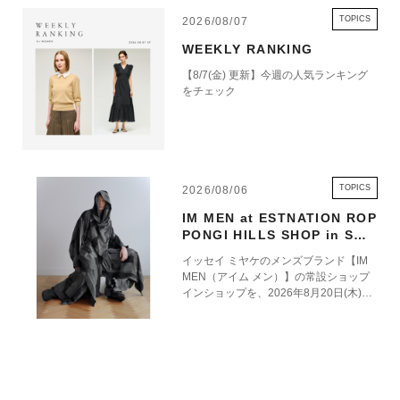
TOPICS
2026/08/07
WEEKLY RANKING
【8/7(金) 更新】今週の人気ランキング
をチェック
TOPICS
2026/08/06
IM MEN at ESTNATION ROP
PONGI HILLS SHOP in SHO
P 8.20 OPEN
イッセイ ミヤケのメンズブランド【IM
MEN（アイム メン）】の常設ショップ
インショップを、2026年8月20日(木)に
エストネーション六本木ヒルズ店1階に
オープンいたします。 エストネーショ
ン六本木ヒルズ店におけるIM MENの常
設展開を通じて、ブランドの世界観をよ
り深く体験いただける場を創出するとと
もに、ファッションを軸とした新たな価