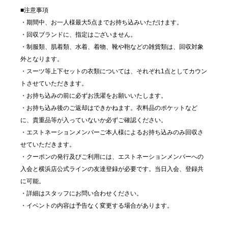
■注意事項
・期間中、お一人様最大5点までお持ち込みいただけます。
・回収ブランドに、指定はございません。
・制服類、肌着類、水着、着物、靴や鞄などの雑貨類は、回収対象
外となります。
・スーツ等上下セットの衣類については、それぞれ1点としてカウン
トさせていただきます。
・お持ち込みの前に必ずお洗濯をお願いいたします。
・お持ち込み後のご返却はできかねます。衣料品のポケットなど
に、貴重品等が入っていないか必ずご確認ください。
・エストネーションメンバーご本人様によるお持ち込みのみ回収さ
せていただきます。
・クーポンの発行及びご利用には、エストネーションメンバーへの
入会と横浜店公式ラインの友達登録が必要です。当日入会、登録共
に可能。
・詳細はスタッフにお問い合わせください。
・イベントの内容は予告なく変更する場合があります。