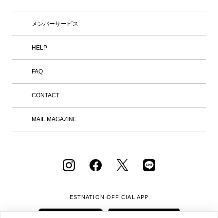
値を発信してまいります。 2021年にス
タートしたIM MEN（アイム メン）は、
三宅一生の「一枚の布」という思想を男
メンバーサービス
性の身体という視点から捉え、ものづく
りの可能性を追求しています。 ブラン
ド名の「アイム」は、70年代後半から9
HELP
0年代にかけて展開していたブランド
「アイム・プロダクト」から。知恵と工
FAQ
夫、好奇心やユーモア、驚きと発見とい
った、人間の創造性と感性から生まれる
実用的なプロダクトが、使う人と出会
CONTACT
う。その地平から新たな普遍性と美が生
み出される。そんな精神を引き継いでい
ます。 IM MENは、衣服の構造や素材の
MAIL MAGAZINE
研究を続けてきたメンバーそれぞれの専
門性を活かし、独自の視点による発想と
技術を用いて、チームでのものづくりを
行っています。互いのアイデアについて
議論を重ねながら実験的なプロセスを共
有し、技術とデザイン、クリエイション
が一体となったものづくりを目指しま
す。 【店舗情報】 東京都港区六本木6-1
0-2 六本木ヒルズ ヒルサイド けやき坂
ESTNATION OFFICIAL
APP
コンプレックス1F 営業時間：11:00 – 2
0:00 オープン日：2026年8月20日