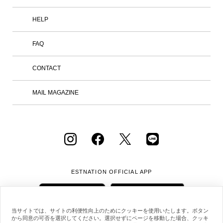
性の身体という視点から捉え、ものづく
りの可能性を追求しています。 ブラン
ド名の「アイム」は、70年代後半から9
HELP
0年代にかけて展開していたブランド
「アイム・プロダクト」から。知恵と工
FAQ
夫、好奇心やユーモア、驚きと発見とい
った、人間の創造性と感性から生まれる
実用的なプロダクトが、使う人と出会
CONTACT
う。その地平から新たな普遍性と美が生
み出される。そんな精神を引き継いでい
ます。 IM MENは、衣服の構造や素材の
MAIL MAGAZINE
研究を続けてきたメンバーそれぞれの専
門性を活かし、独自の視点による発想と
技術を用いて、チームでのものづくりを
行っています。互いのアイデアについて
議論を重ねながら実験的なプロセスを共
有し、技術とデザイン、クリエイション
が一体となったものづくりを目指しま
す。 【店舗情報】 東京都港区六本木6-1
0-2 六本木ヒルズ ヒルサイド けやき坂
ESTNATION OFFICIAL
APP
コンプレックス1F 営業時間：11:00 – 2
0:00 オープン日：2026年8月20日
（木） 特別展示「KASURI」 またショ
ップインショップのオープンに合わせ、
当サイトでは、サイトの利便性向上のためにクッキーを使用いたします。ボタン
2026 / 27年秋冬コレクションで発表し
から同意の可否を選択してください。選択せずにページを移動した場合、クッキ