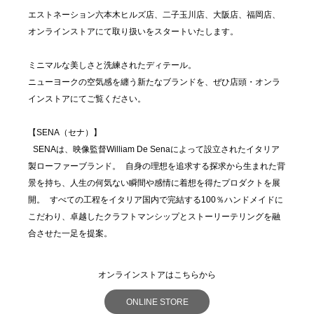
エストネーション六本木ヒルズ店、二子玉川店、大阪店、福岡店、
オンラインストアにて取り扱いをスタートいたします。
ミニマルな美しさと洗練されたディテール。
ニューヨークの空気感を纏う新たなブランドを、ぜひ店頭・オンラ
インストアにてご覧ください。
【SENA（セナ）】
SENAは、映像監督William De Senaによって設立されたイタリア
製ローファーブランド。 自身の理想を追求する探求から生まれた背
景を持ち、人生の何気ない瞬間や感情に着想を得たプロダクトを展
開。 すべての工程をイタリア国内で完結する100％ハンドメイドに
こだわり、卓越したクラフトマンシップとストーリーテリングを融
合させた一足を提案。
オンラインストアはこちらから
ONLINE STORE