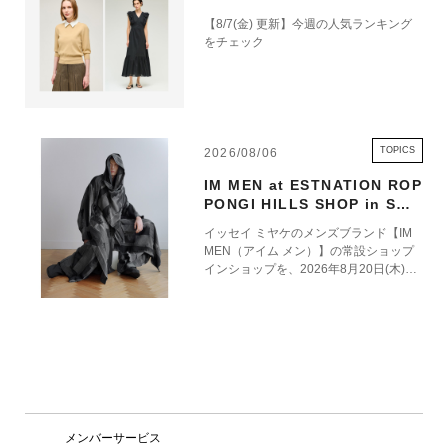
【8/7(金) 更新】今週の人気ランキング
をチェック
TOPICS
2026/08/06
IM MEN at ESTNATION ROP
PONGI HILLS SHOP in SHO
P 8.20 OPEN
イッセイ ミヤケのメンズブランド【IM
MEN（アイム メン）】の常設ショップ
インショップを、2026年8月20日(木)に
エストネーション六本木ヒルズ店1階に
オープンいたします。 エストネーショ
ン六本木ヒルズ店におけるIM MENの常
設展開を通じて、ブランドの世界観をよ
り深く体験いただける場を創出するとと
もに、ファッションを軸とした新たな価
値を発信してまいります。 2021年にス
タートしたIM MEN（アイム メン）は、
三宅一生の「一枚の布」という思想を男
メンバーサービス