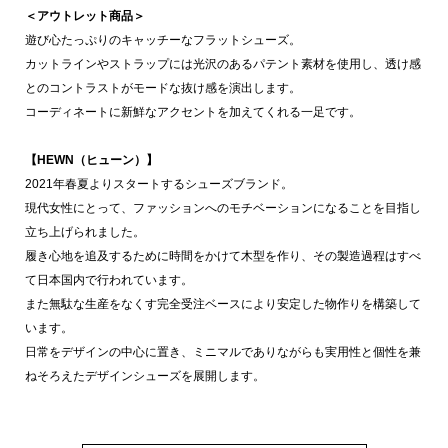
＜アウトレット商品＞
遊び心たっぷりのキャッチーなフラットシューズ。
カットラインやストラップには光沢のあるパテント素材を使用し、透け感
とのコントラストがモードな抜け感を演出します。
コーディネートに新鮮なアクセントを加えてくれる一足です。
【HEWN（ヒューン）】
2021年春夏よりスタートするシューズブランド。
現代女性にとって、ファッションへのモチベーションになることを目指し
立ち上げられました。
履き心地を追及するために時間をかけて木型を作り、その製造過程はすべ
て日本国内で行われています。
また無駄な生産をなくす完全受注ベースにより安定した物作りを構築して
います。
日常をデザインの中心に置き、ミニマルでありながらも実用性と個性を兼
ねそろえたデザインシューズを展開します。