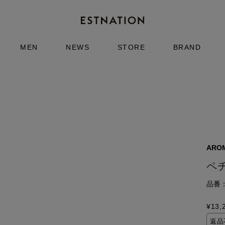
MEN
NEWS
STORE
BRAND
AROM
ペ
品番：5
¥
13,
返品