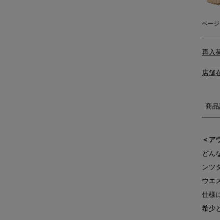
ベージ
再入
店舗
商品
＜ア
どん
ンツ
ウエ
仕様
希少