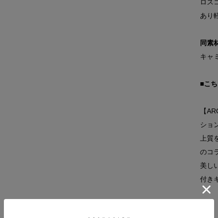
ロス
あり
同素
キャミ
■こ
【AR
ショ
上質
のコ
美し
付き