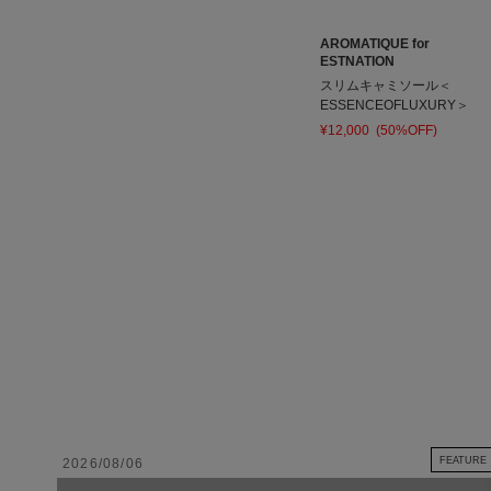
AROMATIQUE for
ESTNATION
スリムキャミソール＜
ESSENCEOFLUXURY＞
¥12,000
(50%OFF)
FEATURE
2026/08/06