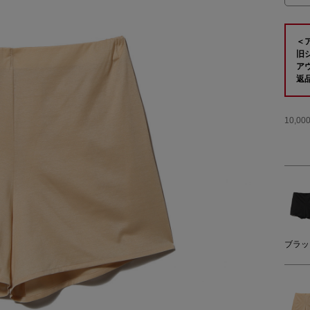
＜
旧
ア
返
10,
ブラッ