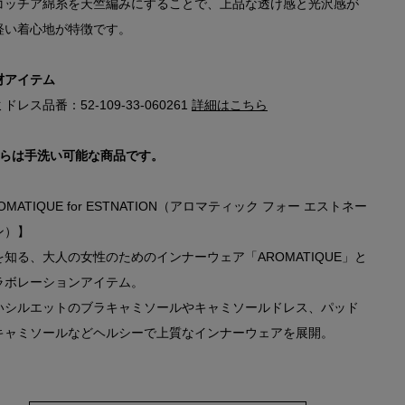
コッチア綿糸を天竺編みにすることで、上品な透け感と光沢感が
軽い着心地が特徴です。
材アイテム
ドレス品番：52-109-33-060261
詳細はこちら
ちらは手洗い可能な商品です。
OMATIQUE for ESTNATION（アロマティック フォー エストネー
ン）】
を知る、大人の女性のためのインナーウェア「AROMATIQUE」と
ラボレーションアイテム。
いシルエットのブラキャミソールやキャミソールドレス、パッド
キャミソールなどヘルシーで上質なインナーウェアを展開。