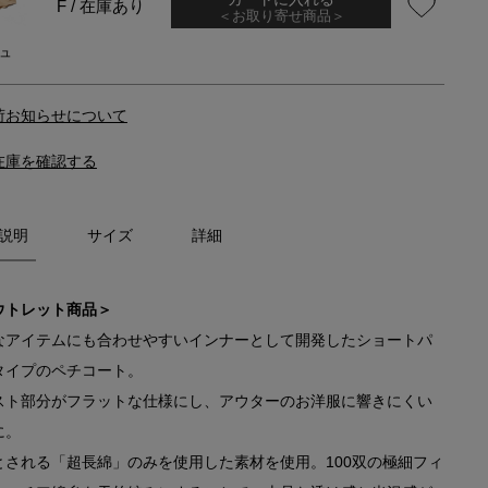
F / 在庫あり
＜お取り寄せ商品＞
ュ
荷お知らせについて
在庫を確認する
説明
サイズ
詳細
ウトレット商品＞
なアイテムにも合わせやすいインナーとして開発したショートパ
タイプのペチコート。
スト部分がフラットな仕様にし、アウターのお洋服に響きにくい
に。
とされる「超長綿」のみを使用した素材を使用。100双の極細フィ