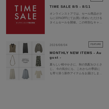
が評価され、現在は世界20か国以上の国々で展開しています。​Action
TIME SALE 8/5 - 8/11
sportsにルーツを置きながら、既成概念を持った“旅行バッグ”に対して、
オンラインストアでは、セール商品がさ
urban（日常）とactive（フィールド）を融合させた新しいアプローチで
らに10%OFFにてお買い求めいただける
モノづくりを続けています。
タイムセールを開催。この特別なキャン
ペーンをお見逃しなく。
Db 商品一覧
FEATURE
2026/08/04
MONTHLY NEW ITEMS - Au
gust -
夏らしい軽やかさに、秋の気配をひとさ
じ。 今の気分にも、これからの季節に
も寄り添う新作アイテムをお届けしま
す。