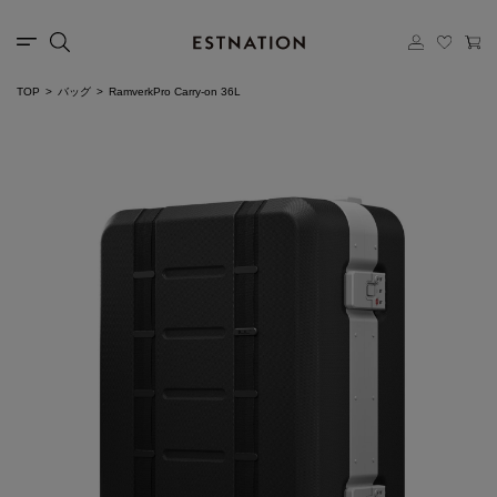
TOP
バッグ
RamverkPro Carry-on 36L