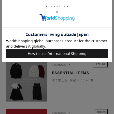
軽量なポリカーボネート製シェルと頑丈なアルミニウム製フレームの組み
合わせにより、比類ない保護性能と重量比を実現。
TSAロック、内部仕切り、HINOMOTOサイレントランキャスター採用な
続きを読む
ど、旅に欠かせない仕様になっています。
機能
・機内持ち込みサイズ
・TSAロック
RECENT NEWS
・アルミニウムフレームにより、優れた重量対保護性能を実現
・ノートパソコン用ポケット
・日本ブランドであるHINOMOTO 360度回転式 50mm サイレントラ
FEATURE
2026/08/06
ンキャスター採用
ESSENTIAL ITEMS
・36L
永く愛せる、銘品アイテム6選
・4.5Kg
【Db（ディービー）】
2012年、フリースタイルスキー界の“レジェンド”であるスウェーデン人の
Jon Olssonとノルウェー人のプロダクトデザイナーであるTrulsによって
生まれたノルウェー発のバッグブランドDb。デザイン性と機能性の両面
TOPICS
2026/08/05