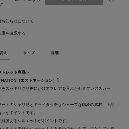
ク
荷お知らせについて
在庫を確認する
説明
サイズ
詳細
ウトレット商品＞
TNATION（エストネーション）】
りをスッキリさせ裾にかけてフレアを入れたセミフレアスカー
テートのシャリ感とドライタッチなシャープな印象の素材。上品
合いがポイントです。
の鮮度あるシルエットがポイントです。
ート丈の同素材のジャケットもあるのでセットアップとしても着