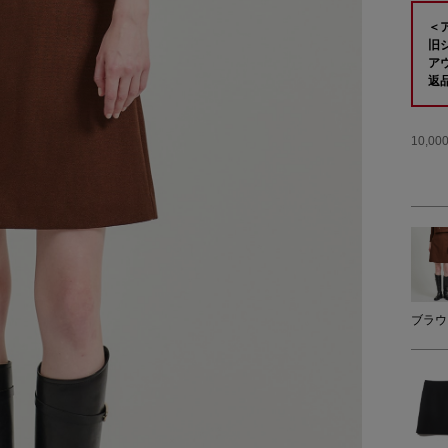
＜
旧
ア
返
10,
ブラウ