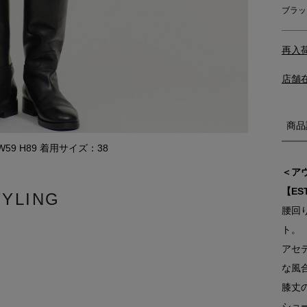
ブラッ
再入
店舗
商品
0 W59 H89 着用サイズ：38
＜ア
【ES
TYLING
腰回
ト。
アセ
な風
膝丈
ショ