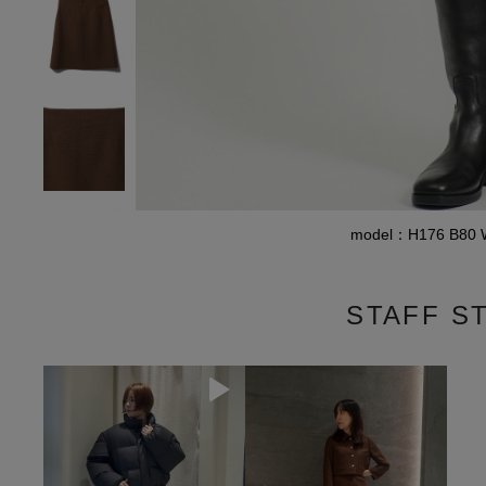
model：H176 B8
STAFF S