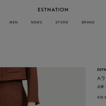
MEN
NEWS
STORE
BRAND
ESTN
A
品番：5
¥
28,