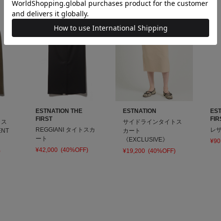
ESTNATION THE
ESTNATION
ES
FIRST
FIR
トス
サイドラインタイトス
REGGIANI タイトスカ
レ
NT
カート
ート
《EXCLUSIVE》
¥90
¥42,000
(40%OFF)
)
¥19,200
(40%OFF)