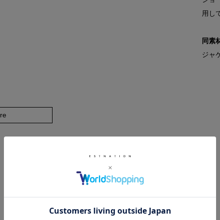
用し
同素
ジャケ
re
RELATED ITEM