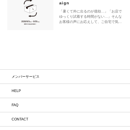
aign
「暑くて外に出るのが億劫…」「お店で
ゆっくり試着する時間がない…」そんな
お客様の声にお応えして、ご自宅で気軽
にショッピングを楽しめるキャンペーン
をご用意しました！ 期間中オンライン
ストアで注文した商品は、返品送料が無
料に！気になる商品をまとめて取り寄せ
て、いつものお洋服と合わせながら、納
得いくまでじっくりお試しいただけま
す！この夏は、無理して暑い中お出かけ
しなくても大丈夫。お家で涼しく、新し
いお気に入りを見つけてみませんか？
※予約商品・カスタムオーダー商品・返
メンバーサービス
品不可の記載がある商品・セール商品・
アウトレット商品は対象外です。 ※商
品到着後7日以内に返品手続きのご連絡
HELP
をお願いします。 ・返品手続きに関し
て ① マイページ内の「オンラインスト
FAQ
ア注文管理」から返品をご希望の注文を
選択し、「詳細」を開いてください。
「返品する」よりお問い合わせフォーム
CONTACT
へ必要事項をご入力のうえ、ご連絡をお
願いいたします。 ② お問い合わせ内容