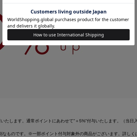
催いたします。通常ポイントにあわせて"＋5%"付与いたします。（当
別なものです。※一部ポイント付与対象外の商品がございます。詳しく