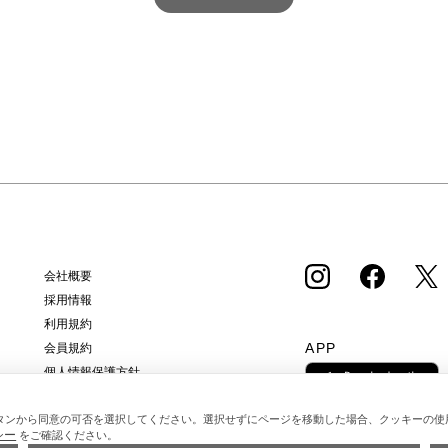
さい。
エストネーション大阪店にて順次開催いたしま
（土）
lia
す。 洗練された佇まいと軽やかな存在感をあ
木ヒ
ア製ロー
わせ持つバッグが、サイズ・カラーともに豊富
大阪
る探求
なラインナップで揃います。ぜひ、この機会に
ン G
い瞬間
店頭にて実際にお手にとってご覧ください。
高輪店
 すべ
＜NHE（ニエ）＞ ベトナムの職人と使い手を
ラム松坂屋名古屋
％ハン
つなぐカゴバッグブランド。手仕事ならではの
1日（水）23:5
マンシ
温もりを大切にしながら、日常に寄り添うアイ
ストア （※ ログイン が必要です。） 
一足を
テムを届けます。作り手の想いと技術を尊重
る商
し、使う人の暮らしを心地よく彩るとともに、
い。 
職人が誇りを持って働ける持続的なものづくり
った
を目指しています。 ※イベントの内容は予告
す。 ※オンラインストアの「MEMBER SAL
ご了承
なく変更する場合があります。 7/2 Thu. - 7/12
E」
Sun. 二子玉川店 7/16 Thu. - 7/27 Mon. 福岡店
す。
会社概要
7/30 Thu. - 8/9 Sun. 大阪店 --> オンラインス
いた方も
採用情報
トアはこちらから ONLINE STORE --> ※イベ
アでお
利用規約
ントの内容は予告なく変更する場合がありま
さい。 ※セール品のお買い上げは累計
APP
会員規約
す。 あらかじめご了承ください。 ※詳細はス
金額
個人情報保護方針
タッフまでお問い合わせください。 お問い合
なりません。 ※一
クッキーポリシー
わせは コールセンター TEL：0120-503-971
ト日が
特定商取引法に基づく通販の表記
（11:00～20:00） メールフォームでのお問い
のお
タンから同意の可否を選択してください。選択せずにページを移動した場合、クッキーの使
シー
をご確認ください。
合わせ -->
す。