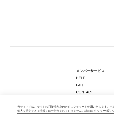
ひ店頭・オンラインストアにてご覧くだ
【SENA（セナ）】 SENAは、映像監督Wil
m De Senaによって設立されたイタリ
ファーブランド。 自身の理想を追求す
から生まれた背景を持ち、人生の何気な
や感情に着想を得たプロダクトを展開。
ての工程をイタリア国内で完結する100
ドメイドにこだわり、卓越したクラフト
ップとストーリーテリングを融合させた
提案。 7/10 Fri. - 7/21 Tue. 六本木ヒルズ店・
大阪店 --> --> オンラインストアはこちらから
ONLINE STORE ※イベントの内容は予告なく
変更する場合があります。 あらかじめ
ください。 ※詳細はスタッフまでお問い合わ
メンバーサービス
せください。 お問い合わせは コールセンター
HELP
TEL：0120-503-971 （11:00～20:00） メール
FAQ
フォームでのお問い合わせ -->
CONTACT
MAIL MAGAZINE
当サイトでは、サイトの利便性向上のためにクッキーを使用いたします。ボ
クッキーポリ
個人を特定できる情報」は一切含まれておりません。詳細は