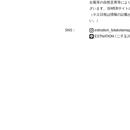
台風等の自然災害等によ
ざいます。当WEBサイトの
（※土日祝は情報の記載
い。）
SNS：
estnation_futakotama
ESTNATION / 二子玉