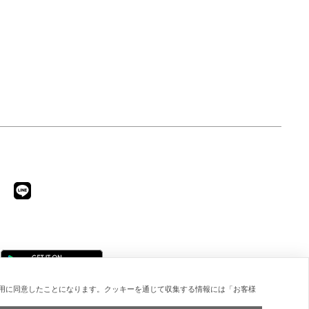
～ 7月1日（水） エストネーション六本
ルズ店・二子玉川店・横浜店・軽井沢店・
店・福岡店 アッセンブルエストネーショ
INZA SIX店・アトレ恵比寿店・ニュウマン
・新宿高島屋店（POP UP STORE） コ
店 6月27日（土）0:00 ～ 7月
9 エストネーション オンライン
※気にな
品はぜひお気に入り登録をご活用くださ
お気に入り登録した商品がSALE対象にな
際には、お知らせを受け取ることができま
ページは開始時間までは準備中となりま
 ※メンバーセールは当日にご入会いただ
対象となります。 ※オンラインスト
買い物の際は ログイン 後にご利用くだ
ご購入
に加算されます。ポイント付与の対象には
部除外品や割引率・スター
異なる商品がございます。 ※セールで
買い上げ商品の返品・交換はご容赦願いま
用に同意したことになります。クッキーを通じて収集する情報には「お客様
 ※イベントの内容は予告なく変更する場