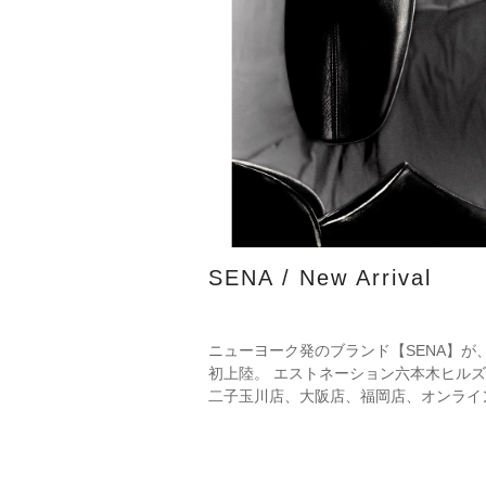
SENA / New Arrival
ニューヨーク発のブランド【SENA】が
初上陸。 エストネーション六本木ヒルズ店、
二子玉川店、大阪店、福岡店、オンライ
アにて取り扱いをスタートいたします。 ミニ
マルな美しさと洗練されたディテール。
ーヨークの空気感を纏う新たなブランド