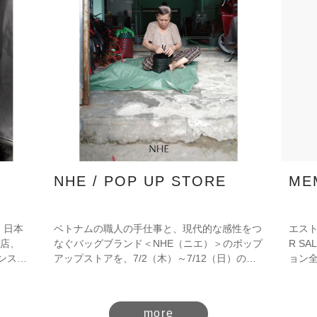
NHE / POP UP STORE
MEM
、日本
ベトナムの職人の手仕事と、現代的な感性をつ
エスト
なぐバッグブランド＜NHE（ニエ）＞のポップ
R S
ンスト
アップストアを、7/2（木）～7/12（日）の期
ョン全
間、エストネーション二子玉川店にて、7/16
日（
 ニュ
（木）～7/27（月）の期間、エストネーション
格に
を、ぜ
福岡店にて、7/30（木）～8/9（日）の期間、
にお買
more