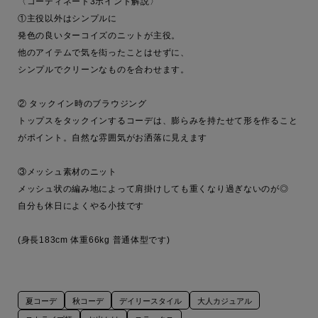
〈コーディネート3ポイント解説〉

①主役以外はシンプルに

発色の良いターコイズのニットが主役。

他のアイテムで気を衒ったことはせずに、

シンプルでクリーンなものを合わせます。

② タックイン時のブラウジング

トップスをタックインするコーデは、膨らみを持たせて形を作ること
がポイント。自然な雰囲気がお洒落に見えます

③メッシュ素材のニット

メッシュ状の編み地によって肩掛けしても重くなり過ぎないのが◎

自分も休日によくやる小技です

(身長183cm 体重66kg 普通体型です)
夏コーデ
秋コーデ
デイリースタイル
大人カジュアル