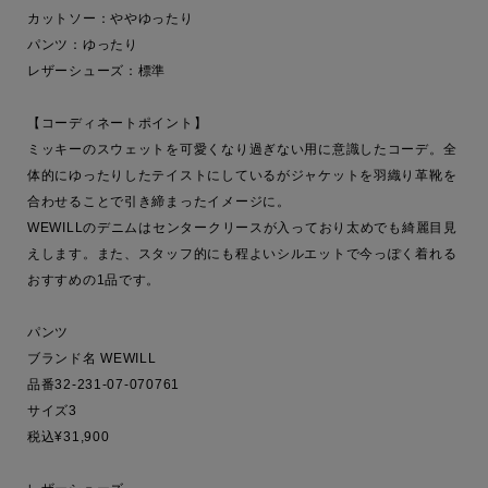
カットソー：ややゆったり

パンツ：ゆったり

レザーシューズ：標準

【コーディネートポイント】

ミッキーのスウェットを可愛くなり過ぎない用に意識したコーデ。全
体的にゆったりしたテイストにしているがジャケットを羽織り革靴を
合わせることで引き締まったイメージに。

WEWILLのデニムはセンタークリースが入っており太めでも綺麗目見
えします。また、スタッフ的にも程よいシルエットで今っぽく着れる
おすすめの1品です。

パンツ

ブランド名 WEWILL

品番32-231-07-070761

サイズ3

税込¥31,900
