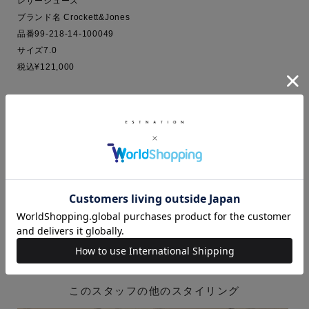
レザーシューズ

ブランド名 Crockett&Jones

品番99-218-14-100049

サイズ7.0

税込¥121,000

店舗へお問い合わせいただけましたら、代引き配送も可能です。

エストネーション京都店：075-253-0445
秋コーデ
カジュアルスタイル
刺繍
お出かけ
ジャケットスタイル
ESTNATION
COLUMN
ESTNATION EXCLUSIVE
デザイントップス
スウェット
テーラードジャケット
デニムパンツ
175cm～
エストネーション京都店
このスタッフの他のスタイリング