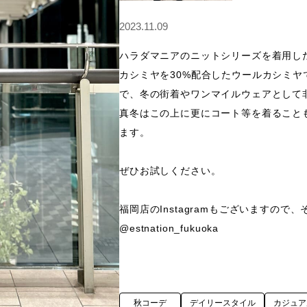
2023.11.09
ハラダマニアのニットシリーズを着用した
カシミヤを30%配合したウールカシミ
で、冬の街着やワンマイルウェアとして非
真冬はこの上に更にコート等を着ること
ます。

ぜひお試しください。

福岡店のInstagramもございますので
@estnation_fukuoka
秋コーデ
デイリースタイル
カジュア