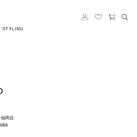
STYLING
O
ン福岡店
uoka