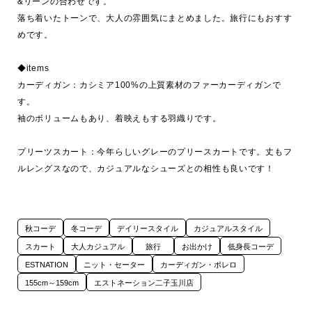
&リーンの合わせです。

落ち着いたトーンで、大人の雰囲気にまとめました。旅行にもおすす
めです。

◆items

カーディガン：カシミア100%の上質素材のファーカーディガンで
す。

袖のボリュームもあり、着映えもする羽織りです。

プリーツスカート：今年らしいグレーのプリースカートです。丈もフ
ルレングスなので、カジュアルなシューズとの相性も良いです！
秋コーデ
冬コーデ
デイリースタイル
カジュアルスタイル
スカート
大人カジュアル
旅行
お出かけ
低身長コーデ
ESTNATION
ニット・セーター
カーディガン・ボレロ
155cm～159cm
エストネーション二子玉川店