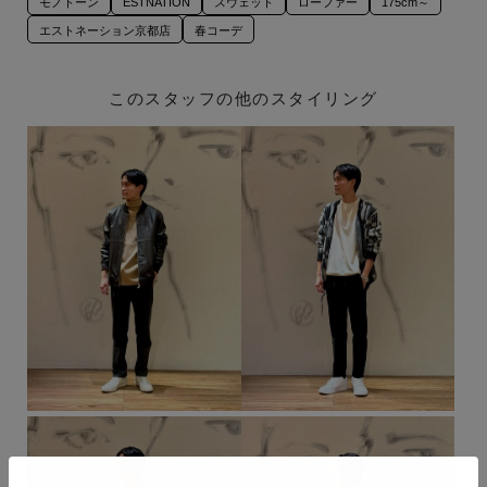
モノトーン
ESTNATION
スウェット
ローファー
175cm～
エストネーション京都店
春コーデ
このスタッフの他のスタイリング