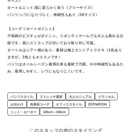
サイズ）

タートルニット:肌に柔らかく添う（フリーサイズ）

パンツ:シワになりづらく、伸縮性もあり（38サイズ）

【コーディネートポイント】

千鳥柄のビスチェがポイント。リボンディテールでも大人も着れる仕
様です。肩にストラップが付いており取り外し可能。

タートルはシアー感があり、素材は極上カシミア１００％（3色あり
ますが、3色ともオススメです）

パンツはオールシーズン着用出来る素材で万能。やや伸縮性もあるた
め、着用しやすく、シワにもなりにくいです。
パンツスタイル
ストレッチ素材
大人カジュアル
クラシカル
お出かけ
高身長コーデ
オフィススタイル
ESTNATION
ニット・セーター
165cm～169cm
このスタッフの他のスタイリング