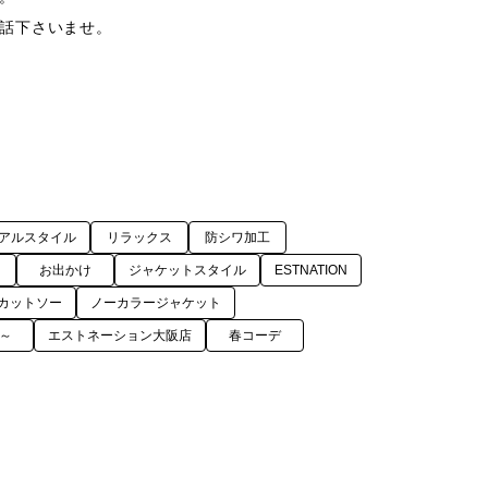
話下さいませ。

アルスタイル
リラックス
防シワ加工
お出かけ
ジャケットスタイル
ESTNATION
カットソー
ノーカラージャケット
m～
エストネーション大阪店
春コーデ