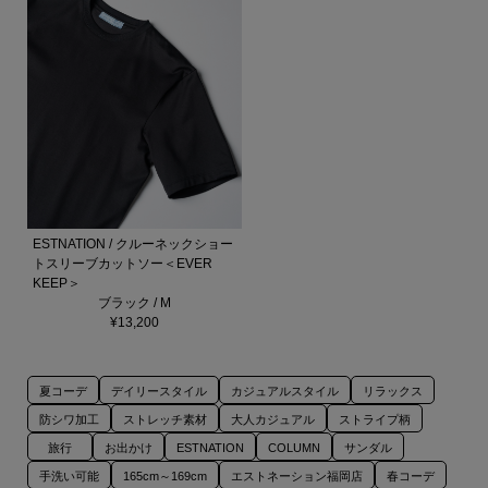
ESTNATION / クルーネックショー
トスリーブカットソー＜EVER
KEEP＞
ブラック / M
¥13,200
夏コーデ
デイリースタイル
カジュアルスタイル
リラックス
防シワ加工
ストレッチ素材
大人カジュアル
ストライプ柄
旅行
お出かけ
ESTNATION
COLUMN
サンダル
手洗い可能
165cm～169cm
エストネーション福岡店
春コーデ