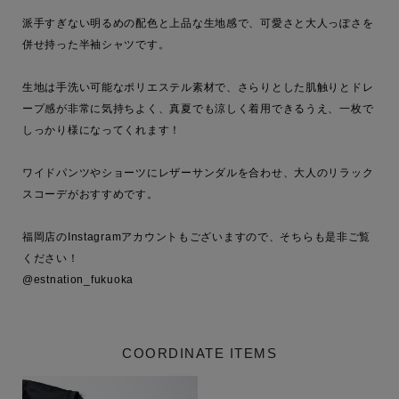
派手すぎない明るめの配色と上品な生地感で、可愛さと大人っぽさを
併せ持った半袖シャツです。

生地は手洗い可能なポリエステル素材で、さらりとした肌触りとドレ
ープ感が非常に気持ちよく、真夏でも涼しく着用できるうえ、一枚で
しっかり様になってくれます！

ワイドパンツやショーツにレザーサンダルを合わせ、大人のリラック
スコーデがおすすめです。

福岡店のInstagramアカウントもございますので、そちらも是非ご覧
ください！

@estnation_fukuoka
COORDINATE ITEMS