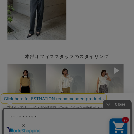
本部オフィススタッフのスタイリング
当サイトでは、サイトの利便性向上のためにクッキーを使用いたします。ボタン
から同意の可否を選択してください。選択せずにページを移動した場合、クッキ
ーの使用に同意したことになります。クッキーを通じて収集する情報には「お客
AOKI / 151cm
ASANUMA / 162cm
ASANUMA / 162cm
クッキーポリシ
様個人を特定できる情報」は一切含まれておりません。詳細は
ー
をご確認ください。