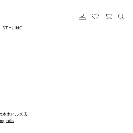
STYLING
六本木ヒルズ店
ngihills