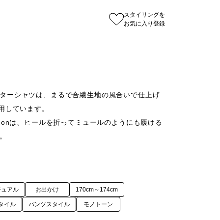
スタイリングを
お気に入り登録
ターシャツは、まるで合繊生地の風合いで仕上げ
用しています。

conは、ヒールを折ってミュールのようにも履ける
ジュアル
お出かけ
170cm～174cm
タイル
パンツスタイル
モノトーン