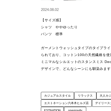
2024.08.02
【サイズ感】

シャツ　ややゆったり

パンツ　標準

ガーメントウォッシュタイプのタイプライ
られており、コットン100の天然繊維を使
ミニマルなシルエットのスタンスミス De
カジュアルスタイル
リラックス
大人カ
エストネーション六本木ヒルズ店
デイリース
ESTNATION
onegravity