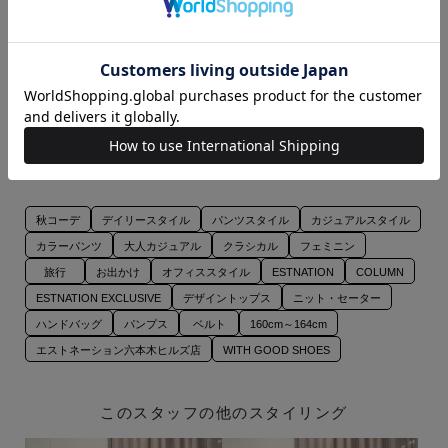
WITH GOOD SHOES / SLENDER
WITH GOOD SHOES / NANO
BELT
SHOPPER
レッド / F
レッド / F
¥15,400
¥26,400
秋コーデ
デイリースタイル
パンツスタイル
カジュアルスタイル
カラーパンツ
大人カジュアル
クラシカル
フェミニン
旅行
お出かけ
オフィススタイル
ESTNATION
COLUMN
ESTNATION EXCLUSIVE
デザイントップス
ニット・セーター
ハンドバッグ
パンプス
ベルト
160cm～164cm
エストネーション六本木ヒルズ店
WITH GOOD SHOES
このスタッフの他のスタイリング