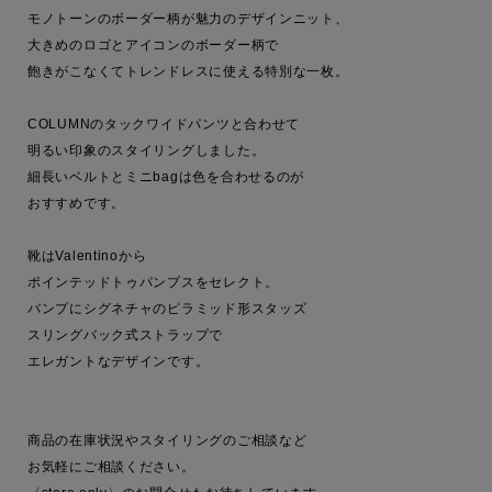
モノトーンのボーダー柄が魅力のデザインニット、

大きめのロゴとアイコンのボーダー柄で

飽きがこなくてトレンドレスに使える特別な一枚。

COLUMNのタックワイドパンツと合わせて

明るい印象のスタイリングしました。

細長いベルトとミニbagは色を合わせるのが

おすすめです。

靴はValentinoから

ポインテッドトゥパンプスをセレクト。

バンプにシグネチャのピラミッド形スタッズ

スリングバック式ストラップで

エレガントなデザインです。

商品の在庫状況やスタイリングのご相談など

お気軽にご相談ください。
