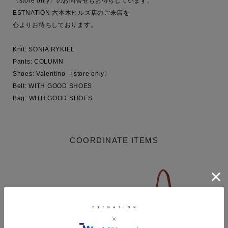
〈store only〉のお問合せもお待ちしています。

ESTNATION 六本木ヒルズ店のご来店を

心よりお待ちしております。

Knit: SONIA RYKIEL

Pants: COLUMN

Shoes: Valentino 〈store only〉

Belt: WITH GOOD SHOES

Bag: WITH GOOD SHOES
COORDINATE ITEMS