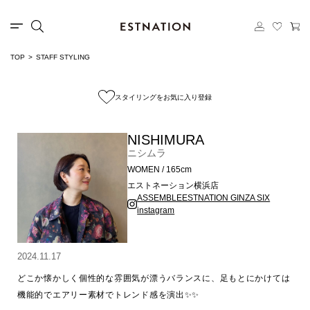
TOP
STAFF STYLING
スタイリングをお気に入り登録
NISHIMURA
ニシムラ
WOMEN / 165cm
エストネーション横浜店
ASSEMBLEESTNATION GINZA SIX
instagram
2024.11.17
どこか懐かしく個性的な雰囲気が漂うバランスに、足もとにかけては
機能的でエアリー素材でトレンド感を演出✨✨
