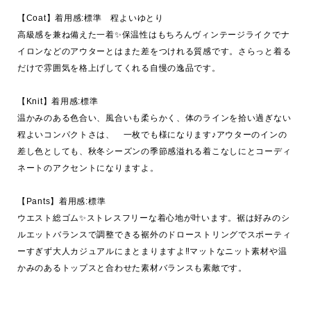
【Coat】着用感:標準　程よいゆとり

高級感を兼ね備えた一着✨保温性はもちろんヴィンテージライクでナ
イロンなどのアウターとはまた差をつけれる質感です。さらっと着る
だけで雰囲気を格上げしてくれる自慢の逸品です。

【Knit】着用感:標準

温かみのある色合い、風合いも柔らかく、体のラインを拾い過ぎない
程よいコンパクトさは、　一枚でも様になります♪アウターのインの
差し色としても、秋冬シーズンの季節感溢れる着こなしにとコーディ
ネートのアクセントになりますよ。

【Pants】着用感:標準　

ウエスト総ゴム✨ストレスフリーな着心地が叶います。裾は好みのシ
ルエットバランスで調整できる裾外のドローストリングでスポーティ
ーすぎず大人カジュアルにまとまりますよ‼︎マットなニット素材や温
かみのあるトップスと合わせた素材バランスも素敵です。
