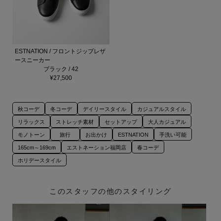
ESTNATION / フロントジップレザ
ースニーカー
ブラック / 42
¥27,500
秋コーデ
冬コーデ
デイリースタイル
カジュアルスタイル
リラックス
ストレッチ素材
セットアップ
大人カジュアル
モノトーン
旅行
お出かけ
ESTNATION
手洗い可能
165cm～169cm
エストネーション福岡店
春コーデ
ホリデースタイル
このスタッフの他のスタイリング