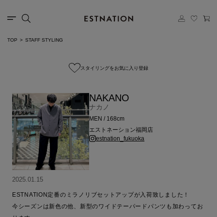
TOP
STAFF STYLING
スタイリングをお気に入り登録
NAKANO
ナカノ
MEN / 168cm
エストネーション福岡店
estnation_fukuoka
2025.01.15
ESTNATION定番のミラノリブセットアップが入荷致しました！

今シーズンは新色の他、新型のワイドテーパードパンツも加わってお