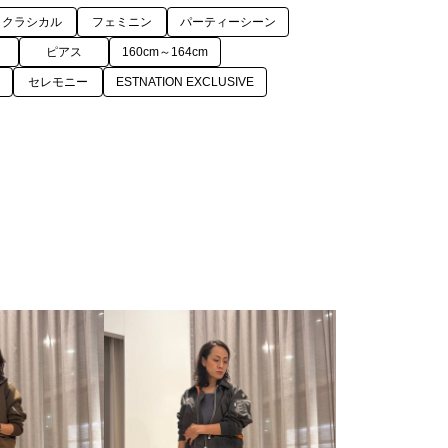
クラシカル
フェミニン
パーティーシーン
ピアス
160cm～164cm
セレモニー
ESTNATION EXCLUSIVE