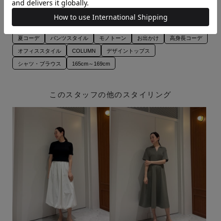
¥31,680
夏コーデ
パンツスタイル
モノトーン
お出かけ
高身長コーデ
オフィススタイル
COLUMN
デザイントップス
シャツ・ブラウス
165cm～169cm
このスタッフの他のスタイリング