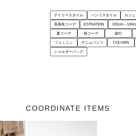
デイリースタイル
パンツスタイル
カジュ
高身長コーデ
ESTNATION
165cm～169c
夏コーデ
秋コーデ
旅行
フェミニン
デニムパンツ
COLUMN
ショルダーバッグ
COORDINATE ITEMS