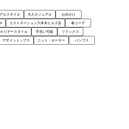
アルスタイル
大人カジュアル
お出かけ
m
エストネーション六本木ヒルズ店
春コーデ
ホリデースタイル
手洗い可能
リラックス
デザイントップス
ニット・セーター
パンプス