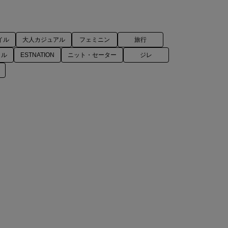
イル
大人カジュアル
フェミニン
旅行
イル
ESTNATION
ニット・セーター
ジレ