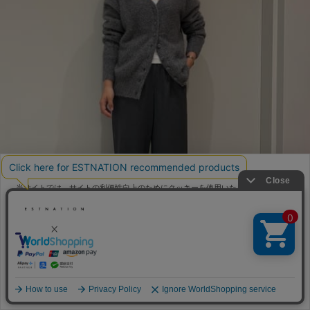
当サイトでは、サイトの利便性向上のためにクッキーを使用いたします。ボタン
から同意の可否を選択してください。選択せずにページを移動した場合、クッキ
ーの使用に同意したことになります。クッキーを通じて収集する情報には「お客
クッキーポリシ
様個人を特定できる情報」は一切含まれておりません。詳細は
ー
をご確認ください。
同意する
同意しない
クッキー設定
TAKAYANAGI / 154cm