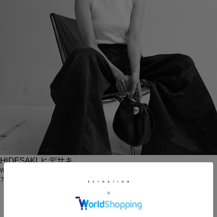
HIDESAKI
ヒデサキ
WOMEN / 169cm
アッセンブル エストネーション GINZA SIX店