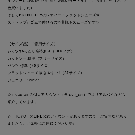
インナーには焦茶色の肌触り抜群のタートルをしこみました‼️（私も2
色買いました）

そしてBRENTELLAのレオパードフラットシューズ🤎

ストラップがゴムで伸びるので着脱もスムーズです✨

【サイズ感】（着用サイズ）

シャツ:ゆったり余裕あり（38サイズ）

カットソー:標準（フリーサイズ）

パンツ:標準（38サイズ）

フラットシューズ:履きやすい‼️（37サイズ）

ジュエリー: vveer

☆Instagramの個人アカウント（＠toyo_est）ではリアルバイなども
紹介しています。

☆「TOYO」のLINE公式アカウントがありますので、ご質問などあり
ましたら、お気軽にご連絡ください🩵↓
