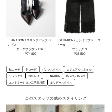
ESTNATION / スリングバック パ
ESTNATION / カシミヤファー ス
ンプス
トール
ダークブラウン / 36.0
ブラック / F
¥74,800
¥38,500
秋コーデ
冬コーデ
パンツスタイル
カジュアルスタイル
リラックス
お出かけ
ESTNATION
155cm～159cm
エストネーション二子玉川店
ホリデースタイル
このスタッフの他のスタイリング