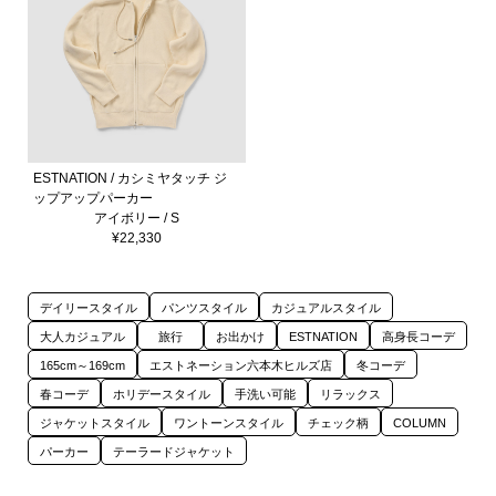
ESTNATION / カシミヤタッチ ジ
ップアップパーカー
アイボリー / S
¥22,330
デイリースタイル
パンツスタイル
カジュアルスタイル
大人カジュアル
旅行
お出かけ
ESTNATION
高身長コーデ
165cm～169cm
エストネーション六本木ヒルズ店
冬コーデ
春コーデ
ホリデースタイル
手洗い可能
リラックス
ジャケットスタイル
ワントーンスタイル
チェック柄
COLUMN
パーカー
テーラードジャケット