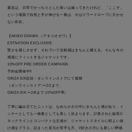
最近は、日常でかっちりとした装いは減ってきたけれど、「ここぞ」
という場面で自然と手が伸びる一着は、やはりワードローブに欠かせ
ない存在。

【AKIKO OGAWA.（アキコオガワ）】

ESTNATION EXCLUSIVE

堅さを感じさせず、それでいて信頼感はきちんと纏える。そんな今の
感覚にフィットするジャケットです。

10%OFF PRE ORDER CAMPAIGN

予約会開催中‼︎

GINZA SIX店頭・オンラインストアにて展開

（オンラインストア:〜2/1まで、

GINZA SIX:〜2/6まで 10%OFF🉐）

丁寧に編み立てたニットは、なめらかさの中にきちんと感があり、イ
ンナーとしても一枚着としても美しく決まります。計算された縦長U
ネックラインとコンパクトな丈感が、ジャケットスタイルに程よい抜
け感をプラス。詰まった首元が苦手な方、V好きの方にも新しい🆕感