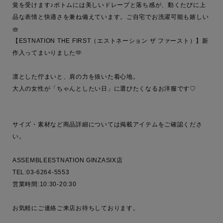
覚を受けます♪ボトムには美しいドレープと落ち感が、動くたびに上
品な表情と快適さを兼ね備えています。ご自宅でお洗濯可能も嬉しい
🧺

【ESTNATION THE FIRST（エストネーション ザ ファースト）】新
作入ってまいりました🫶

凛とした佇まいと、肩の力を抜いた着心地。

大人の女性が「ちゃんとしたい日」に選びたくなるお洋服です♡

サイズ・素材など商品詳細については掲載アイテムをご確認くださ
い。

ASSEMBLEESTNATION GINZASIX店

TEL:03-6264-5553

営業時間:10:30-20:30

お気軽にご連絡ご来店お待ちしております。
