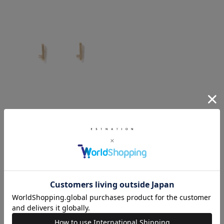
Hirotaka / モスキート ダイヤモン
ドバーピアス《ESTNATION
EXCLUSIVE》
ゴールド / F
¥63,800
春コーデ
お出かけ
セレモニー
フォーマル
クラシカル
ジャケットスタイル
スラックス
パンツドレス
165cm～169cm
ESTNATION THE FIRST
ESTNATION
ESTNATION EXCLUSIVE
Tシャツ・カットソー
ニット・セーター
ノーカラージャケット