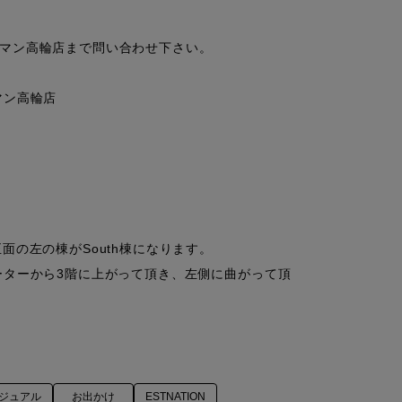
マン高輪店まで問い合わせ下さい。

ン高輪店

の左の棟がSouth棟になります。

スカレーターから3階に上がって頂き、左側に曲がって頂
ジュアル
お出かけ
ESTNATION