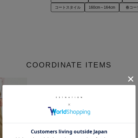
コートスタイル
160cm～164cm
春コー
COORDINATE ITEMS