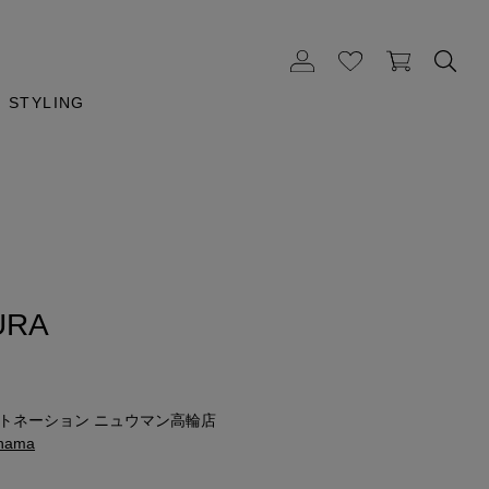
STYLING
URA
ストネーション ニュウマン高輪店
ohama