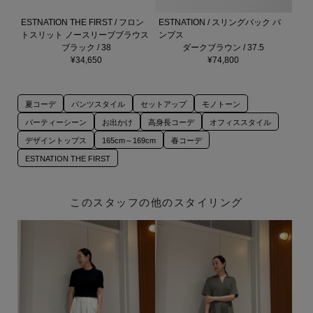
ESTNATION THE FIRST / フロン
ESTNATION / スリングバック パ
トスリット ノースリーブブラウス
ンプス
ブラック / 38
ダークブラウン / 37.5
¥34,650
¥74,800
夏コーデ
パンツスタイル
セットアップ
モノトーン
パーティーシーン
お出かけ
高身長コーデ
オフィススタイル
デザイントップス
165cm～169cm
春コーデ
ESTNATION THE FIRST
このスタッフの他のスタイリング