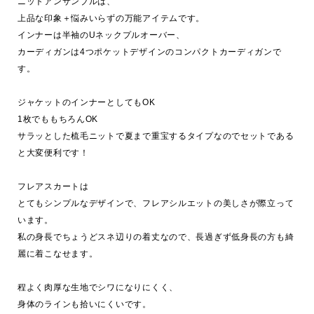
ニットアンサンブルは、

上品な印象＋悩みいらずの万能アイテムです。

インナーは半袖のUネックプルオーバー、

カーディガンは4つポケットデザインのコンパクトカーディガンで
す。

ジャケットのインナーとしてもOK

1枚でももちろんOK

サラッとした梳毛ニットで夏まで重宝するタイプなのでセットである
と大変便利です！

フレアスカートは

とてもシンプルなデザインで、フレアシルエットの美しさが際立って
います。

私の身長でちょうどスネ辺りの着丈なので、長過ぎず低身長の方も綺
麗に着こなせます。

程よく肉厚な生地でシワになりにくく、

身体のラインも拾いにくいです。
