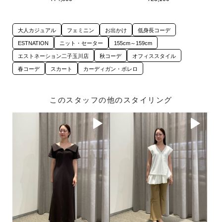
大人カジュアル
フェミニン
お出かけ
低身長コーデ
ESTNATION
ニット・セーター
155cm～159cm
エストネーション二子玉川店
秋コーデ
オフィススタイル
春コーデ
スカート
カーディガン・ボレロ
このスタッフの他のスタイリング